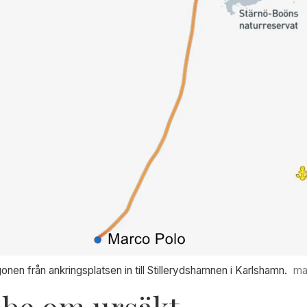
n från ankringsplatsen in till Stillerydshamnen i Karlshamn.
ma
l be om ursäkt