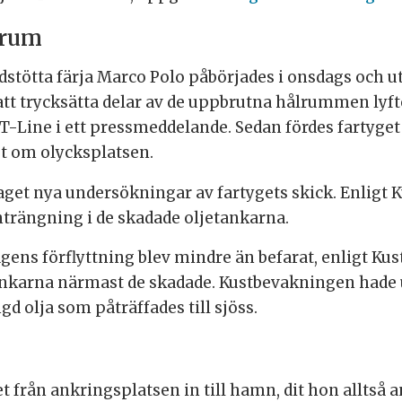
lrum
stötta färja Marco Polo påbörjades i onsdags och ut
tt trycksätta delar av de uppbrutna hålrummen lyft
-Line i ett pressmeddelande. Sedan fördes fartyget 
st om olycksplatsen.
et nya undersökningar av fartygets skick. Enligt 
inträngning i de skadade oljetankarna.
ens förflyttning blev mindre än befarat, enligt Kus
tankarna närmast de skadade. Kustbevakningen hade 
 olja som påträffades till sjöss.
 från ankringsplatsen in till hamn, dit hon alltså a