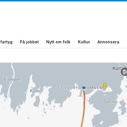
fartyg
På jobbet
Nytt om folk
Kultur
Annonsera