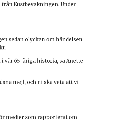
l från Kustbevakningen. Under
ången sedan olyckan om händelsen.
kt.
 i vår 65-åriga historia, sa Anette
dsna mejl, och ni ska veta att vi
a för medier som rapporterat om