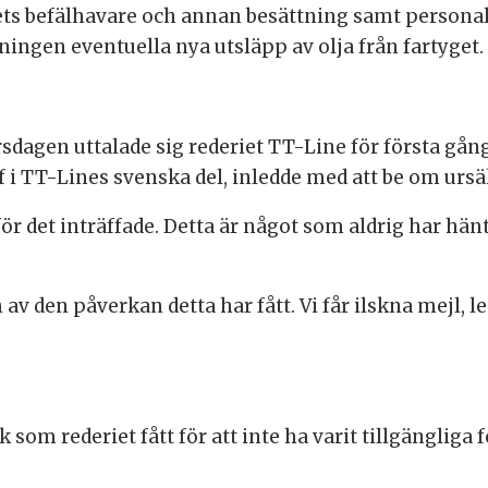
ets befälhavare och annan besättning samt persona
ngen eventuella nya utsläpp av olja från fartyget.
orsdagen uttalade sig rederiet TT-Line för första g
 i TT-Lines svenska del, inledde med att be om ursä
 för det inträffade. Detta är något som aldrig har hänt
 av den påverkan detta har fått. Vi får ilskna mejl, le
om rederiet fått för att inte ha varit tillgänglig