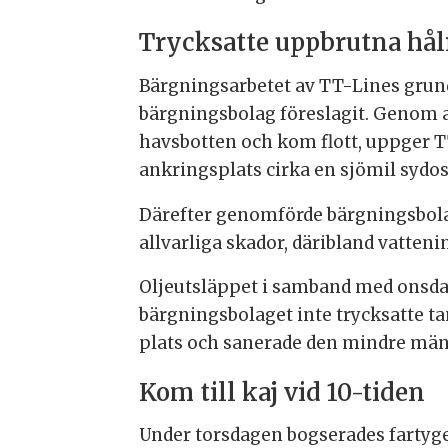
Trycksatte uppbrutna hå
Bärgningsarbetet av TT-Lines grund
bärgningsbolag föreslagit. Genom a
havsbotten och kom flott, uppger TT
ankringsplats cirka en sjömil sydo
Därefter genomförde bärgningsbolag
allvarliga skador, däribland vatten
Oljeutsläppet i samband med onsdag
bärgningsbolaget inte trycksatte 
plats och sanerade den mindre mängd
Kom till kaj vid 10-tiden
Under torsdagen bogserades fartyget