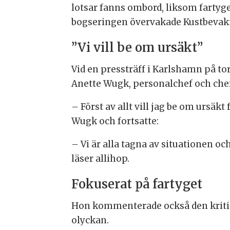
lotsar fanns ombord, liksom fartyg
bogseringen övervakade Kustbevakni
”Vi vill be om ursäkt”
Vid en pressträff i Karlshamn på t
Anette Wugk, personalchef och chef
– Först av allt vill jag be om ursäkt
Wugk och fortsatte:
– Vi är alla tagna av situationen och
läser allihop.
Fokuserat på fartyget
Hon kommenterade också den kritik s
olyckan.