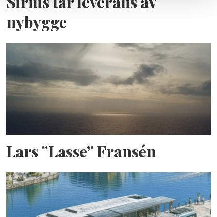
Sirius tar leverans av
nybygge
Lars ”Lasse” Fransén