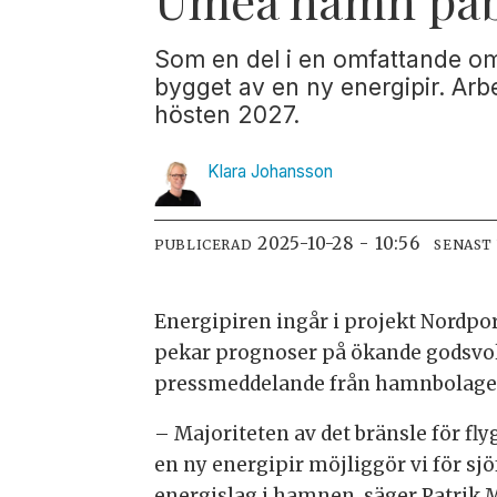
Som en del i en omfattande o
bygget av en ny energipir. Arb
hösten 2027.
Klara
Johansson
2025-10-28 - 10:56
PUBLICERAD
SENAST
Energipiren ingår i projekt Nordpo
pekar prognoser på ökande godsvoly
pressmeddelande från hamnbolage
– Majoriteten av det bränsle för fl
en ny energipir möjliggör vi för sj
energislag i hamnen, säger Patrik 