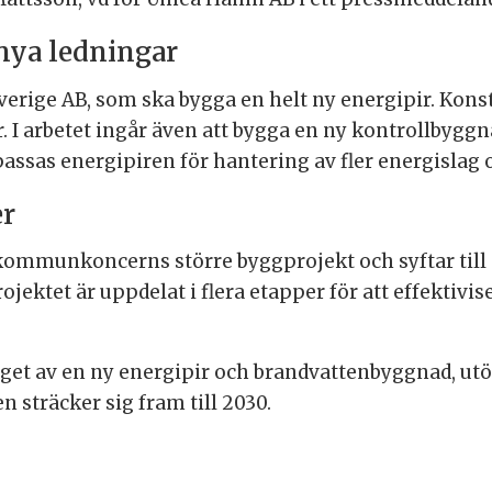
nya ledningar
erige AB, som ska bygga en helt ny energipir. Kons
 I arbetet ingår även att bygga en ny kontrollbyggna
sas energipiren för hantering av fler energislag 
er
 kommunkoncerns större byggprojekt och syftar til
jektet är uppdelat i flera etapper för att effekti
gget av en ny energipir och brandvattenbyggnad, utö
 sträcker sig fram till 2030.