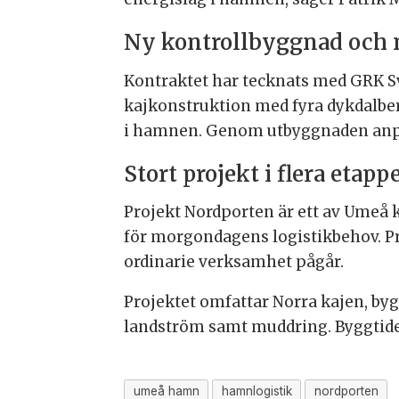
Ny kontrollbyggnad och 
Kontraktet har tecknats med GRK Sv
kajkonstruktion med fyra dykdalber.
i hamnen. Genom utbyggnaden anpas
Stort projekt i flera etapp
Projekt Nordporten är ett av Umeå
för morgondagens logistikbehov. Pro
ordinarie verksamhet pågår.
Projektet omfattar Norra kajen, by
landström samt muddring. Byggtiden
umeå hamn
hamnlogistik
nordporten