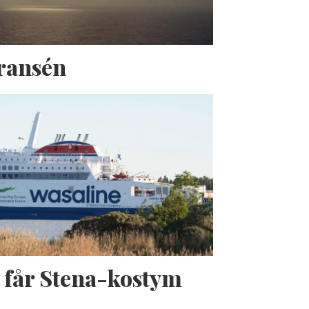
Fransén
 får Stena-kostym