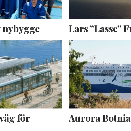
av nybygge
Lars ”Lasse” 
väg för
Aurora Botnia