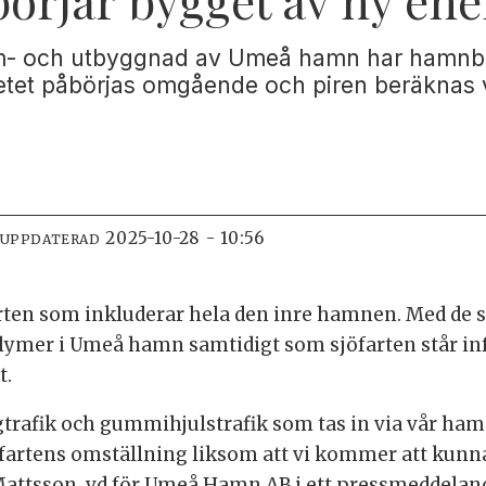
m- och utbyggnad av Umeå hamn har hamnbo
etet påbörjas omgående och piren beräknas va
2025-10-28 - 10:56
 UPPDATERAD
rten som inkluderar hela den inre hamnen. Med de s
mer i Umeå hamn samtidigt som sjöfarten står inför
t.
ygtrafik och gummihjulstrafik som tas in via vår ha
öfartens omställning liksom att vi kommer att kunna 
Mattsson, vd för Umeå Hamn AB i ett pressmeddelan