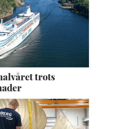
halvåret trots
nader