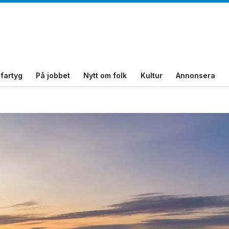
fartyg
På jobbet
Nytt om folk
Kultur
Annonsera