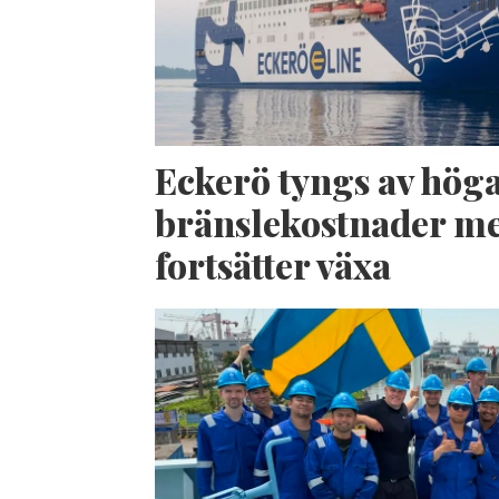
Eckerö tyngs av hög
bränslekostnader me
fortsätter växa