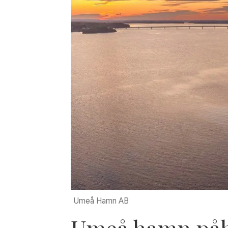
Umeå Hamn AB
Umeå hamn påbö