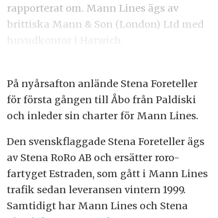
rapporterat om. Mann Lines ägs av
brittiska Mann & Son (London) Ltd med
huvudkontor i Harwich.
På nyårsafton anlände Stena Foreteller
för första gången till Åbo från Paldiski
och inleder sin charter för Mann Lines.
Den svenskflaggade Stena Foreteller ägs
av Stena RoRo AB och ersätter roro-
fartyget Estraden, som gått i Mann Lines
trafik sedan leveransen vintern 1999.
Samtidigt har Mann Lines och Stena