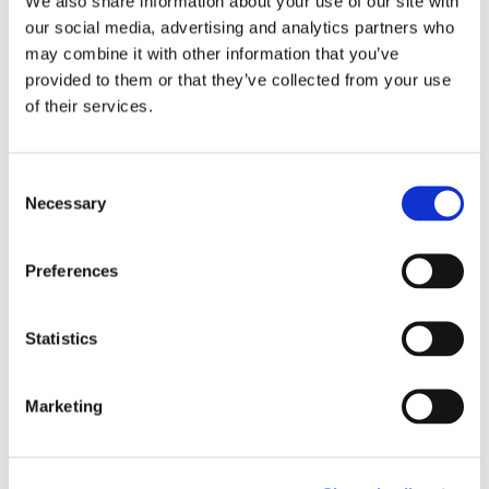
Tallink lyfter halvåret trots
We also share information about your use of our site with
our social media, advertising and analytics partners who
pressade kostnader
may combine it with other information that you’ve
provided to them or that they’ve collected from your use
of their services.
Consent
Necessary
Selection
Preferences
Eckerö tyngs av höga
Statistics
bränslekostnader men
Marketing
frakten fortsätter växa