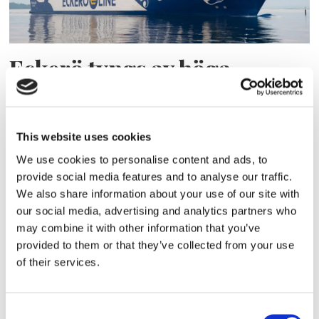
Eckerö tyngs av höga
bränslekostnader men
frakten fortsätter växa
This website uses cookies
We use cookies to personalise content and ads, to
provide social media features and to analyse our traffic.
We also share information about your use of our site with
our social media, advertising and analytics partners who
may combine it with other information that you’ve
provided to them or that they’ve collected from your use
of their services.
Storaffären: Kongsberg
Consent