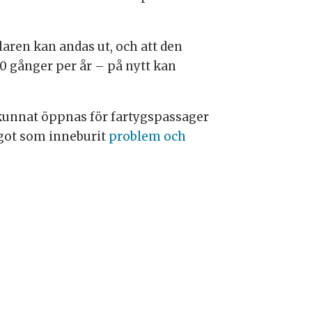
älaren kan andas ut, och att den
0 gånger per år – på nytt kan
e kunnat öppnas för fartygspassager
ågot som inneburit
problem och