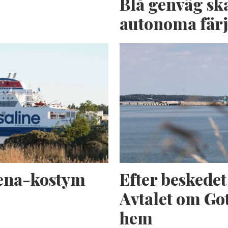
n
Blå genväg sk
autonoma fär
tena-kostym
Efter beskede
Avtalet om Got
hem