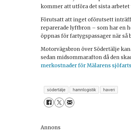
kommer att utföra det sista arbet
Förutsatt att inget oförutsett inträ
reparerade lyftbron – som har en h
öppnas för fartygspassager när så 
Motorvägsbron över Södertälje kanal
sedan midsommarafton då den skada
merkostnader för
Mälarens sjöfart
södertälje
hamnlogistik
haveri
Annons