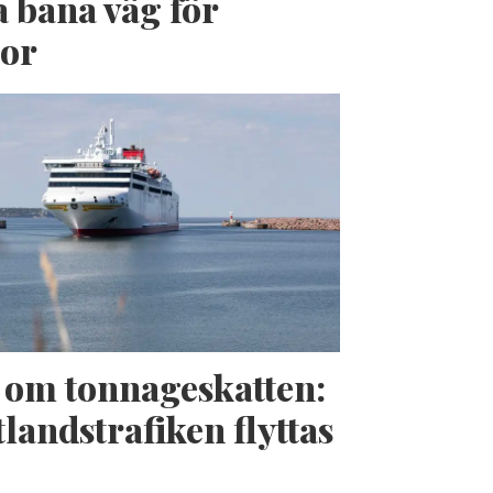
a bana väg för
jor
t om tonnageskatten:
landstrafiken flyttas