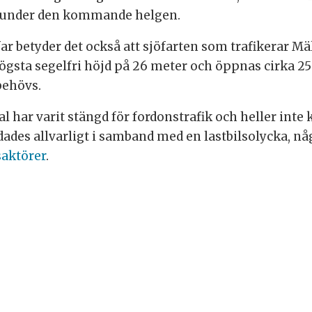
et under den kommande helgen.
ffar betyder det också att sjöfarten som trafikerar M
ögsta segelfri höjd på 26 meter och öppnas cirka 25
behövs.
 har varit stängd för fordonstrafik och heller int
des allvarligt i samband med en lastbilsolycka, n
saktörer
.