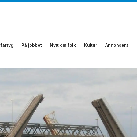
fartyg
På jobbet
Nytt om folk
Kultur
Annonsera