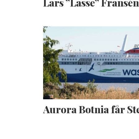
Lars ”Lasse” Fransé
Aurora Botnia får S