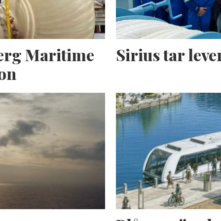
erg Maritime
Sirius tar lev
ion