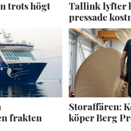
n trots högt
Tallink lyfter 
pressade kost
a
Storaffären: 
n frakten
köper Berg Pr