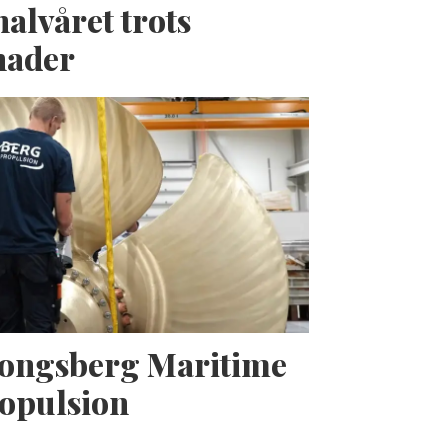
halvåret trots
nader
Kongsberg Maritime
opulsion