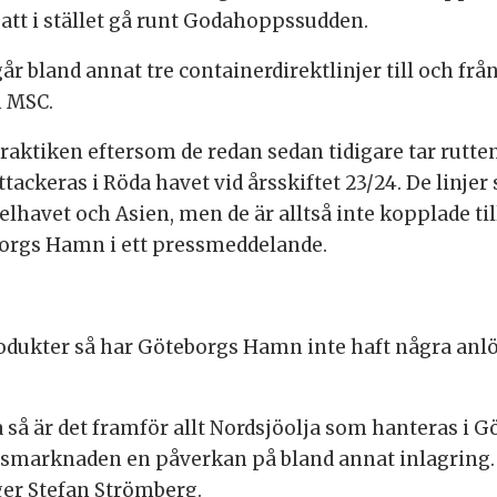
r att i stället gå runt Godahoppssudden.
r bland annat tre containerdirektlinjer till och frå
 MSC.
praktiken eftersom de redan sedan tidigare tar rutt
tackeras i Röda havet vid årsskiftet 23/24. De linjer
lhavet och Asien, men de är alltså inte kopplade ti
orgs Hamn i ett pressmeddelande.
odukter så har Göteborgs Hamn inte haft några anlö
 så är det framför allt Nordsjöolja som hanteras i
dsmarknaden en påverkan på bland annat inlagring. M
ger Stefan Strömberg.