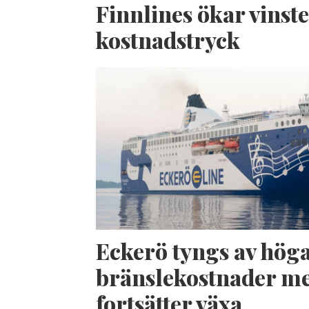
Finnlines ökar vinste
kostnadstryck
Eckerö tyngs av hög
bränslekostnader me
fortsätter växa