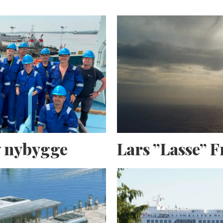
av nybygge
Lars ”Lasse” 