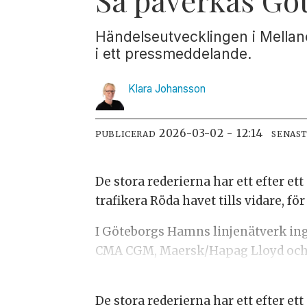
Händelseutvecklingen i Mellan
i ett pressmeddelande.
Klara
Johansson
2026-03-02 - 12:14
PUBLICERAD
SENAS
De stora rederierna har ett efter et
trafikera Röda havet tills vidare, fö
I Göteborgs Hamns linjenätverk ingå
CMA CGM, Maersk/Hapag Lloyd och
De stora rederierna har ett efter et