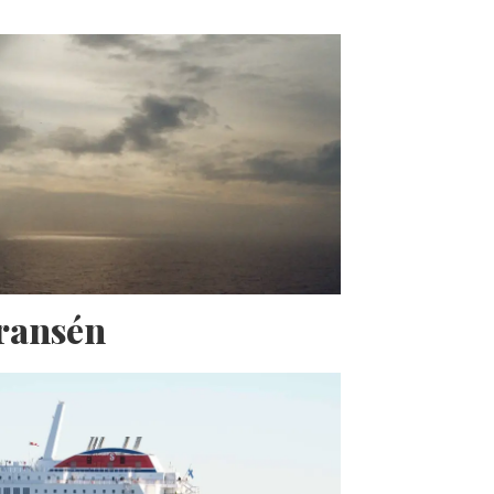
Fransén