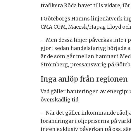
trafikera Röda havet tills vidare, fö
I Göteborgs Hamns linjenätverk ingå
CMA CGM, Maersk/Hapag Lloyd och
– Men dessa linjer påverkas inte i 
gjort sedan handelsfartyg började at
är de som går mellan hamnar i Mede
Strömberg, pressansvarig på Göteb
Inga anlöp från regionen
Vad gäller hanteringen av energipr
överskådlig tid.
– När det gäller inkommande råolja
förändringar i oljepriserna på värl
ingen exklusiv påverkan på oss, sä