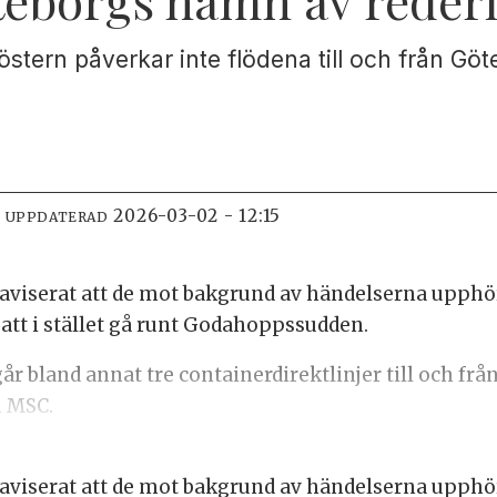
östern påverkar inte flödena till och från 
2026-03-02 - 12:15
T UPPDATERAD
t aviserat att de mot bakgrund av händelserna upphör 
r att i stället gå runt Godahoppssudden.
r bland annat tre containerdirektlinjer till och frå
 MSC.
t aviserat att de mot bakgrund av händelserna upphör 