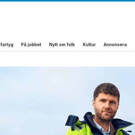
fartyg
På jobbet
Nytt om folk
Kultur
Annonsera