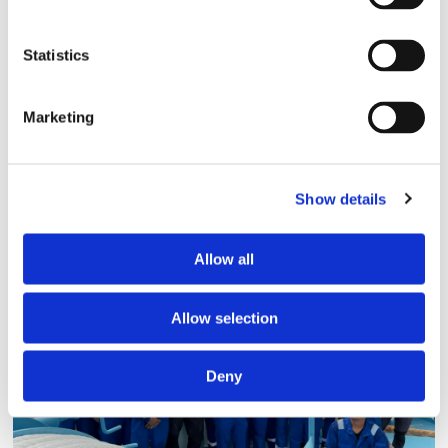
Statistics
Marketing
Storaffären: Kongsberg
Maritime köper Berg
Show details
Propulsion
Allow all
Allow selection
Deny