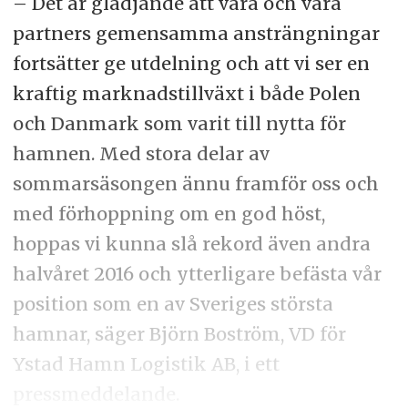
– Det är glädjande att våra och våra
partners gemensamma ansträngningar
fortsätter ge utdelning och att vi ser en
kraftig marknadstillväxt i både Polen
och Danmark som varit till nytta för
hamnen. Med stora delar av
sommarsäsongen ännu framför oss och
med förhoppning om en god höst,
hoppas vi kunna slå rekord även andra
halvåret 2016 och ytterligare befästa vår
position som en av Sveriges största
hamnar, säger Björn Boström, VD för
Ystad Hamn Logistik AB, i ett
pressmeddelande.