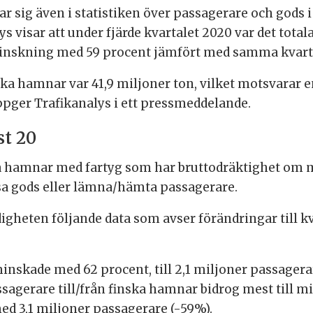
 sig även i statistiken över passagerare och gods 
ys visar att under fjärde kvartalet 2020 var det tota
 minskning med 59 procent jämfört med samma kvarta
ka hamnar var 41,9 miljoner ton, vilket motsvarar 
uppger Trafikanalys i ett pressmeddelande.
st 20
ka hamnar med fartyg som har bruttodräktighet om m
ssa gods eller lämna/hämta passagerare.
gheten följande data som avser förändringar till kv
inskade med 62 procent, till 2,1 miljoner passagera
sagerare till/från finska hamnar bidrog mest till 
med 3,1 miljoner passagerare (-59%).