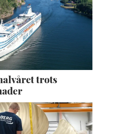
halvåret trots
nader