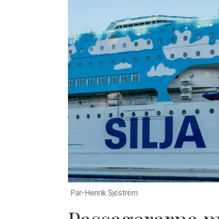
Pär-Henrik Sjöström
Passagerarna 