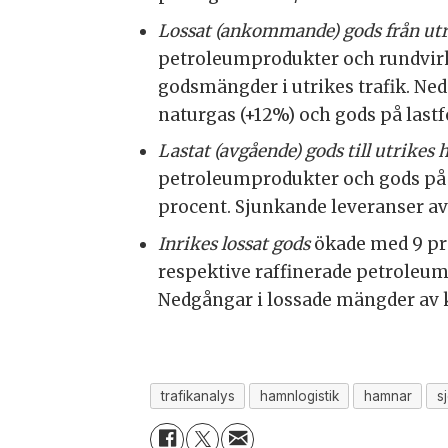
Lossat (ankommande) gods från ut
petroleumprodukter och rundvirke
godsmängder i utrikes trafik. Ne
naturgas (+12%) och gods på las
Lastat (avgående) gods till utrikes
petroleumprodukter och gods på l
procent. Sjunkande leveranser av
Inrikes lossat gods
ökade med 9 proc
respektive raffinerade petroleum
Nedgångar i lossade mängder av 
trafikanalys
hamnlogistik
hamnar
s