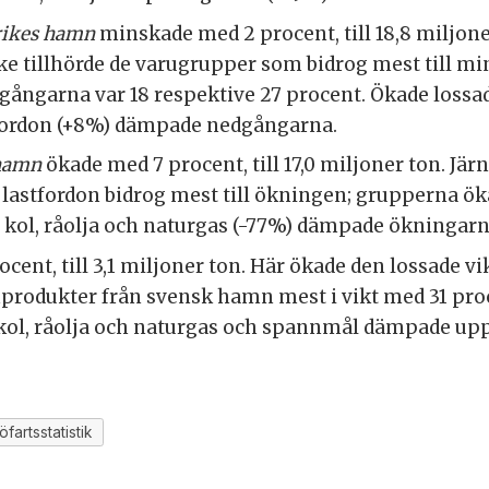
rikes hamn
minskade med 2 procent, till 18,8 miljone
 tillhörde de varugrupper som bidrog mest till min
dgångarna var 18 respektive 27 procent. Ökade lossa
tfordon (+8%) dämpade nedgångarna.
 hamn
ökade med 7 procent, till 17,0 miljoner ton. Jä
astfordon bidrog mest till ökningen; grupperna ök
 kol, råolja och naturgas (-77%) dämpade ökningarn
ent, till 3,1 miljoner ton. Här ökade den lossade vik
produkter från svensk hamn mest i vikt med 31 proc
kol, råolja och naturgas och spannmål dämpade up
jöfartsstatistik