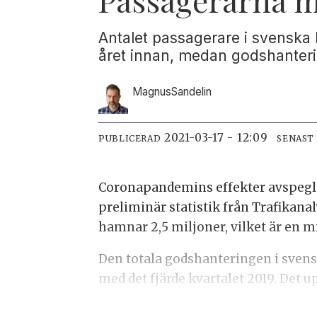
Antalet passagerare i svenska
året innan, medan godshanterin
Magnus
Sandelin
2021-03-17 - 12:09
PUBLICERAD
SENAST
Coronapandemins effekter avspeglar
preliminär statistik från Trafikanal
hamnar 2,5 miljoner, vilket är en
Den totala godshanteringen i svens
med det fjärde kvartalet 2019. Det 