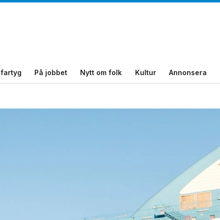
fartyg
På jobbet
Nytt om folk
Kultur
Annonsera