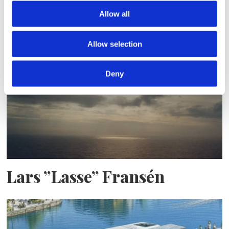
Sirius tar leverans av
Allow all
nybygge
Allow selection
Deny
Lars ”Lasse” Fransén