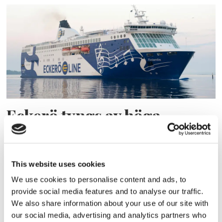
Eckerö tyngs av höga
bränslekostnader men
frakten fortsätter växa
This website uses cookies
We use cookies to personalise content and ads, to
provide social media features and to analyse our traffic.
We also share information about your use of our site with
our social media, advertising and analytics partners who