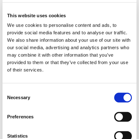
This website uses cookies
We use cookies to personalise content and ads, to
provide social media features and to analyse our traffic.
Eckerö tyngs av höga
We also share information about your use of our site with
bränslekostnader men
our social media, advertising and analytics partners who
may combine it with other information that you’ve
frakten fortsätter växa
provided to them or that they’ve collected from your use
of their services.
Consent
Necessary
Selection
Preferences
Statistics