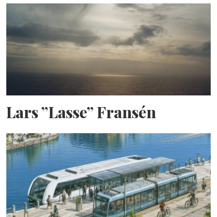
Lars ”Lasse” Fransén