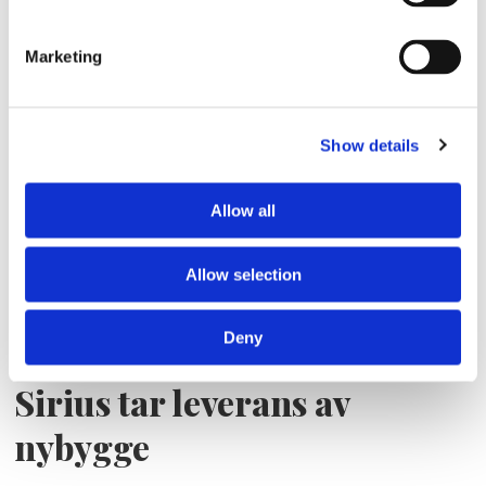
Storaffären: Kongsberg
Maritime köper Berg
Marketing
Propulsion
Show details
Allow all
Allow selection
Deny
Sirius tar leverans av
nybygge