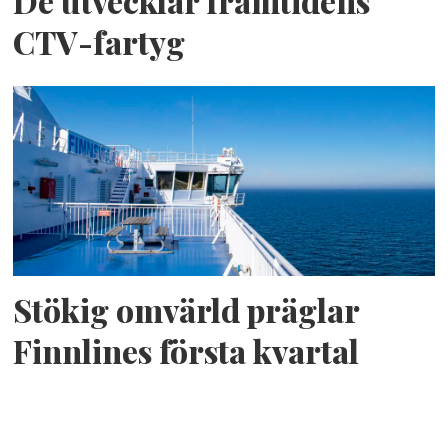
De utvecklar framtidens
CTV-fartyg
Stökig omvärld präglar
Finnlines första kvartal