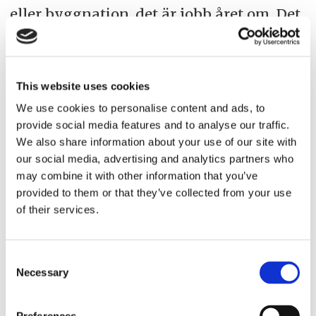
eller byggnation, det är jobb året om. Det
är både trä och betong och
mekanikerarbeten och hålborrning. Det
är ju mycket slump varför man hamnar
This website uses cookies
här eller där, men trivs det gör jag.
We use cookies to personalise content and ads, to
provide social media features and to analyse our traffic.
–Han blev väl kär i mig också, säger
We also share information about your use of our site with
our social media, advertising and analytics partners who
Bjarne och skrattar.
may combine it with other information that you’ve
provided to them or that they’ve collected from your use
Saxkran seglar nu längs den yttre delen
of their services.
av containerterminalen
(Skandiahamnen) där de stora
Consent
Maerskfartygen lägger till men hon ska
Necessary
Selection
ytterligare en bit, runt hörnet till kajen