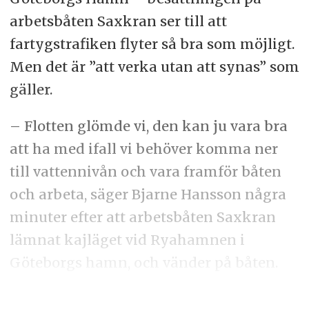
arbetsbåten Saxkran ser till att
fartygstrafiken flyter så bra som möjligt.
Men det är ”att verka utan att synas” som
gäller.
– Flotten glömde vi, den kan ju vara bra
att ha med ifall vi behöver komma ner
till vattennivån och vara framför båten
och arbeta, säger Bjarne Hansson några
minuter efter att arbetsbåten Saxkran
lämnat kajläget vid Ryahamnen i
Göteborgs hamn, och vänder på båten.