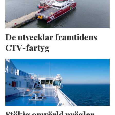
De utvecklar framtidens
CTV-fartyg
Stökig omvärld präglar