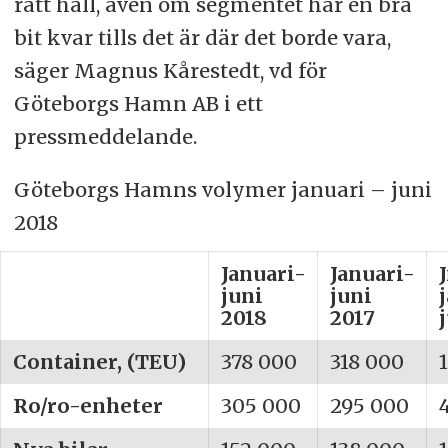
rätt håll, även om segmentet har en bra
bit kvar tills det är där det borde vara,
säger Magnus Kårestedt, vd för
Göteborgs Hamn AB i ett
pressmeddelande.
Göteborgs Hamns volymer januari – juni
2018
Januari-
Januari-
juni
juni
2018
2017
Container, (TEU)
378 000
318 000
Ro/ro-enheter
305 000
295 000