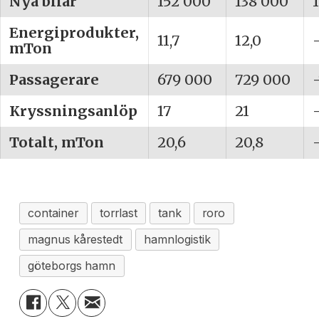
Nya bilar
152 000
138 000
Energiprodukter,
11,7
12,0
mTon
Passagerare
679 000
729 000
Kryssningsanlöp
17
21
Totalt, mTon
20,6
20,8
container
torrlast
tank
roro
magnus kårestedt
hamnlogistik
göteborgs hamn