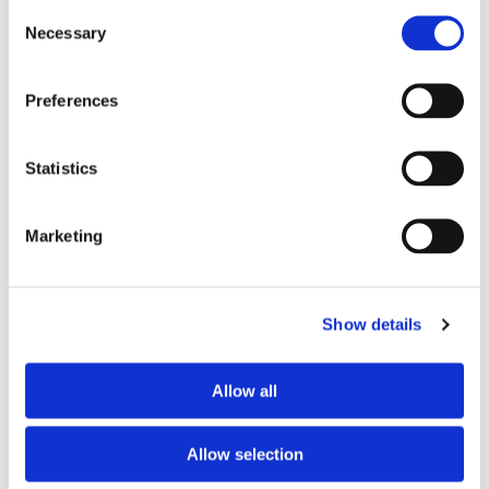
Consent
bränslekostnader men
Necessary
Selection
frakten fortsätter växa
Preferences
Statistics
Marketing
Show details
Storaffären: Kongsberg
Allow all
Maritime köper Berg
Allow selection
Propulsion