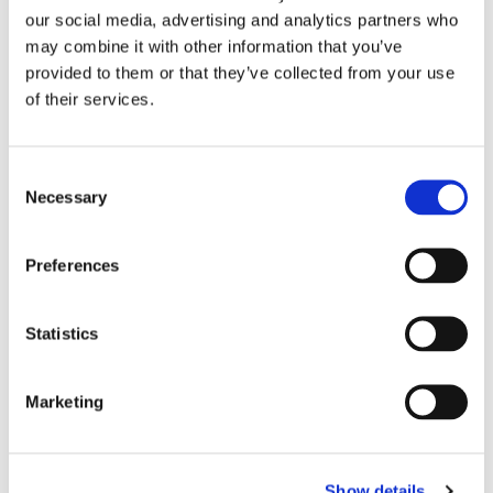
our social media, advertising and analytics partners who
may combine it with other information that you’ve
Storaffären: Kongsberg
provided to them or that they’ve collected from your use
of their services.
Maritime köper Berg
Propulsion
Consent
Necessary
Selection
Preferences
Statistics
Marketing
Sirius tar leverans av
Show details