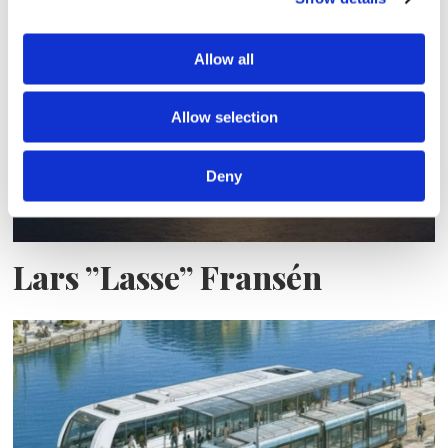
nybygge
Allow all
Allow selection
Deny
Lars ”Lasse” Fransén