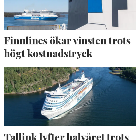
Finnlines ökar vinsten trots
högt kostnadstryck
Tallink lyfter halvåret trots