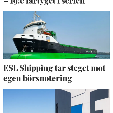
– 19:e fartyget i serien
ESL Shipping tar steget mot
egen börsnotering