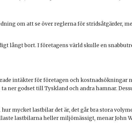
dning om att se över reglerna för stridsåtgärder, men
digt långt bort. I företagens värld skulle en snabbu
ade intäkter för företagen och kostnadsökningar n
 ta ner godset till Tyskland och andra hamnar. Des
hur mycket lastbilar det är, det går bra stora volym
llaste lastbilarna heller miljömässigt, menar John W