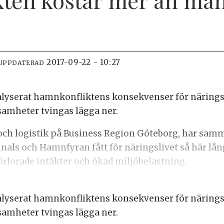
2017-09-22 - 10:27
 UPPDATERAD
yserat hamnkonfliktens konsekvenser för näringsli
samheter tvingas lägga ner.
 och logistik på Business Region Göteborg, har sam
ls och Hamnfyran fått för näringslivet så här lång
rlorade intäkter och ökad miljöbelastning.
yserat hamnkonfliktens konsekvenser för näringsli
samheter tvingas lägga ner.