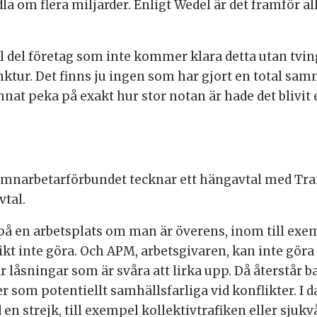
la om flera miljarder. Enligt Wedel är det framför a
el del företag som inte kommer klara detta utan tvi
ktur. Det finns ju ingen som har gjort en total sam
nnat peka på exakt hur stor notan är hade det blivit
amnarbetarförbundet tecknar ett hängavtal med Trans
tal.
 på en arbetsplats om man är överens, inom till exem
 inte göra. Och APM, arbetsgivaren, kan inte göra
 låsningar som är svåra att lirka upp. Då återstår bar
som potentiellt samhällsfarliga vid konflikter. I 
en strejk, till exempel kollektivtrafiken eller sjuk