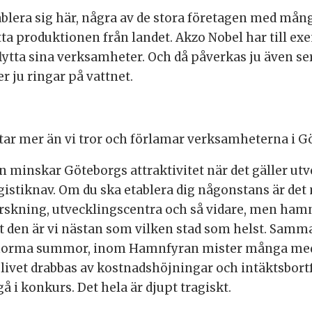
ablera sig här, några av de stora företagen med må
ytta produktionen från landet. Akzo Nobel har till ex
ytta sina verksamheter. Och då påverkas ju även se
r ju ringar på vattnet.
star mer än vi tror och förlamar verksamheterna i 
n minskar Göteborgs attraktivitet när det gäller utv
stiknav. Om du ska etablera dig någonstans är det 
rskning, utvecklingscentra och så vidare, men hamne
t den är vi nästan som vilken stad som helst. Samma
 enorma summor, inom Hamnfyran mister många me
slivet drabbas av kostnadshöjningar och intäktsbort
å i konkurs. Det hela är djupt tragiskt.