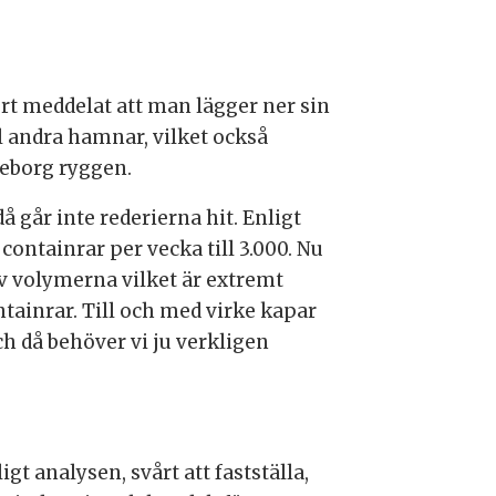
ort meddelat att man lägger ner sin
ll andra hamnar, vilket också
teborg ryggen.
 går inte rederierna hit. Enligt
ntainrar per vecka till 3.000. Nu
av volymerna vilket är extremt
tainrar. Till och med virke kapar
ch då behöver vi ju verkligen
t analysen, svårt att fastställa,