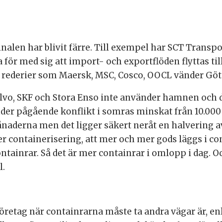
inalen har blivit färre. Till exempel har SCT Transp
 för med sig att import- och exportflöden flyttas ti
a rederier som Maersk, MSC, Cosco, OOCL vänder Gö
olvo, SKF och Stora Enso inte använder hamnen och då
r pågående konflikt i somras minskat från 10.000 co
 månaderna men det ligger säkert neråt en halvering 
r containerisering, att mer och mer gods läggs i con
ntainrar. Så det är mer containrar i omlopp i dag. O
l.
retag när containrarna måste ta andra vägar är, enlig