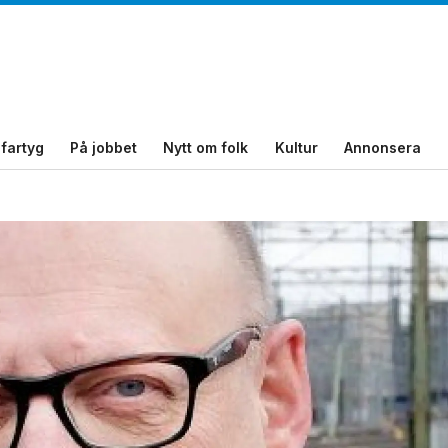
fartyg
På jobbet
Nytt om folk
Kultur
Annonsera