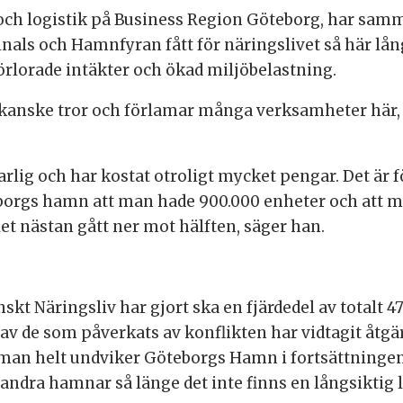
 och logistik på Business Region Göteborg, har sam
ls och Hamnfyran fått för näringslivet så här lång
rlorade intäkter och ökad miljöbelastning.
kanske tror och förlamar många verksamheter här, 
arlig och har kostat otroligt mycket pengar. Det är 
eborgs hamn att man hade 900.000 enheter och att ma
let nästan gått ner mot hälften, säger han.
kt Näringsliv har gjort ska en fjärdedel av totalt 
 av de som påverkats av konflikten har vidtagit åtgä
 man helt undviker Göteborgs Hamn i fortsättningen.
 andra hamnar så länge det inte finns en långsiktig