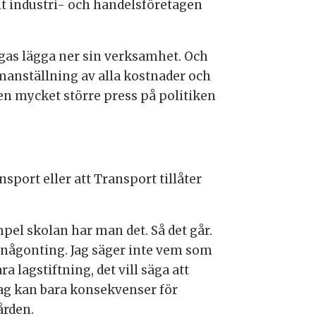
llt industri- och handelsföretagen
ngas lägga ner sin verksamhet. Och
manställning av alla kostnader och
 en mycket större press på politiken
port eller att Transport tillåter
pel skolan har man det. Så det går.
 någonting. Jag säger inte vem som
a lagstiftning, det vill säga att
dag kan bara konsekvenser för
vården.