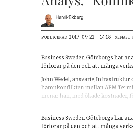
Henrik
Ekberg
2017-09-21 - 14:18
PUBLICERAD
SENAST
Business Sweden Göteborgs har anal
förlorar på den och att många verk
John Wedel, ansvarig Infrastruktur
hamnkonflikten mellan APM Termina
menar han, med ökade kostnader, fö
Business Sweden Göteborgs har anal
förlorar på den och att många verk