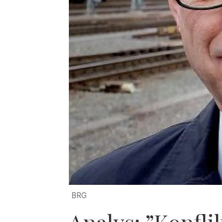
BRG
Analys: ”Konfli