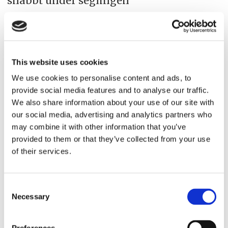
snabbt under seglingen
Sjöfartstidningen medverkade på.
– Det är lite nytt det här, normalt sett har
inte katamaraner passagerarutrymmen
This website uses cookies
längst fram i fartyget men det är ju där
We use cookies to personalise content and ads, to
provide social media features and to analyse our traffic.
folk vill vara, säger John Steen–
We also share information about your use of our site with
Mikkelsen som rekryterat personal från
our social media, advertising and analytics partners who
sitt gamla rederi Scandlines för att öka
may combine it with other information that you’ve
provided to them or that they’ve collected from your use
försäljningen.
of their services.
– De är vana från catering och
Consent
försäljning på Östersjön, något vi tagit
Necessary
Selection
fasta på är att ha en bra produktmix och
bra flöde.