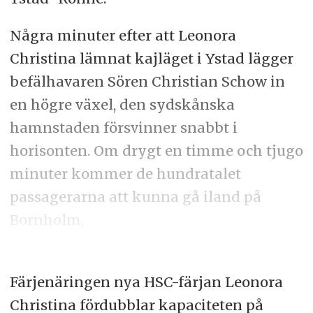
Några minuter efter att Leonora
Christina lämnat kajläget i Ystad lägger
befälhavaren Sören Christian Schow in
en högre växel, den sydskånska
hamnstaden försvinner snabbt i
horisonten. Om drygt en timme och tjugo
minuter kommer de hundratalet
passagerarna att kunna gå iland på
Bornholm.
Färjenäringen nya HSC-färjan Leonora
Christina fördubblar kapaciteten på