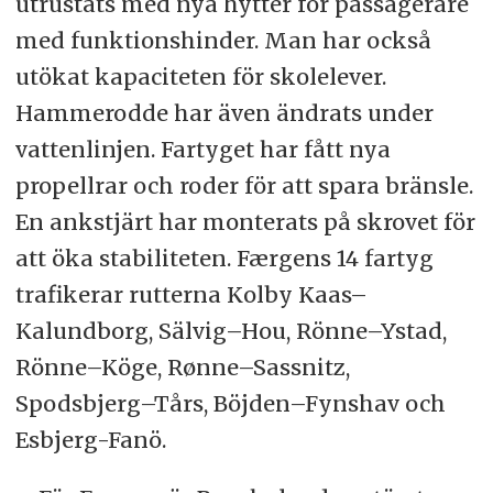
utrustats med nya hytter för passagerare
med funktionshinder. Man har också
utökat kapaciteten för skolelever.
Hammerodde har även ändrats under
vattenlinjen. Fartyget har fått nya
propellrar och roder för att spara bränsle.
En ankstjärt har monterats på skrovet för
att öka stabiliteten. Færgens 14 fartyg
trafikerar rutterna Kolby Kaas–
Kalundborg, Sälvig–Hou, Rönne–Ystad,
Rönne–Köge, Rønne–Sassnitz,
Spodsbjerg–Tårs, Böjden–Fynshav och
Esbjerg-Fanö.