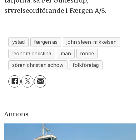
färjorna, sa Per Gullestrup,
styrelseordförande i Færgen A/S.
ystad
færgen as
john steen-mikkelsen
leonora christina
man
rönne
sören christian schow
folkföretag
Annons