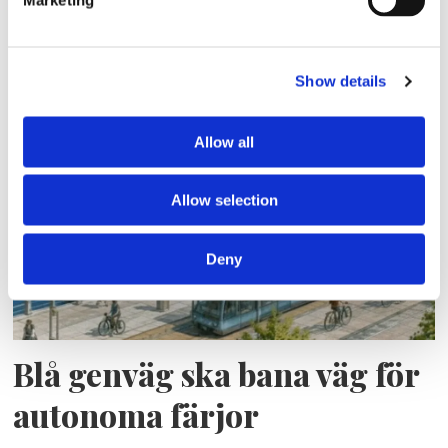
Show details
Lars ”Lasse” Fransén
Allow all
Allow selection
Deny
Blå genväg ska bana väg för
autonoma färjor