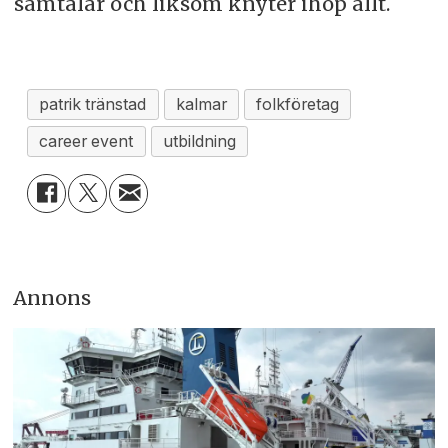
samtalar och liksom knyter ihop allt.
patrik tränstad
kalmar
folkföretag
career event
utbildning
Annons