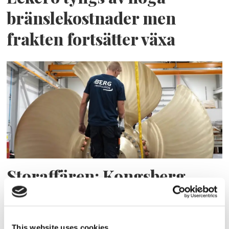
bränslekostnader men
frakten fortsätter växa
Storaffären: Kongsberg
Maritime köper Berg
Propulsion
This website uses cookies