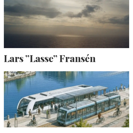
Lars ”Lasse” Fransén