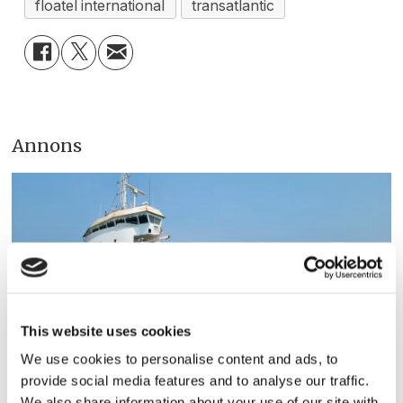
floatel international
transatlantic
Annons
This website uses cookies
We use cookies to personalise content and ads, to
ESL Shipping tar steget mot
provide social media features and to analyse our traffic.
We also share information about your use of our site with