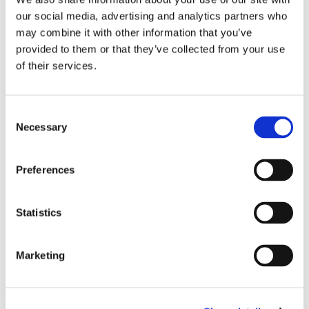
egen börsnotering
our social media, advertising and analytics partners who
may combine it with other information that you’ve
provided to them or that they’ve collected from your use
of their services.
Consent
Necessary
Selection
Preferences
Finnlines ökar vinsten trots
högt kostnadstryck
Statistics
Marketing