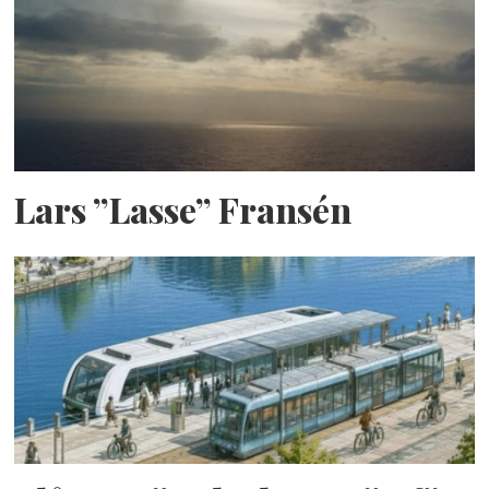
Lars ”Lasse” Fransén