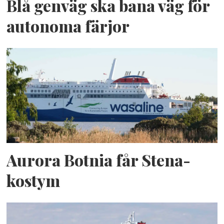
Blå genväg ska bana väg för
autonoma färjor
Aurora Botnia får Stena-
kostym