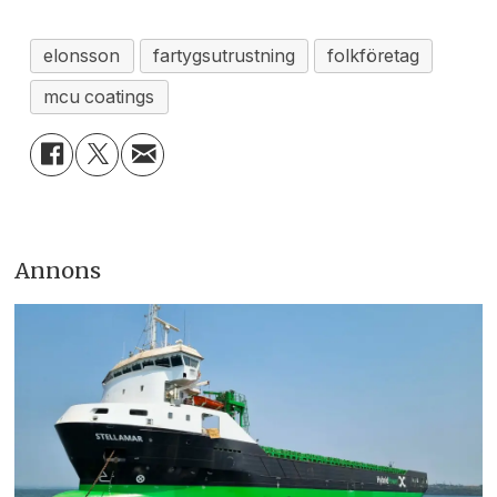
elonsson
fartygsutrustning
folkföretag
mcu coatings
Annons