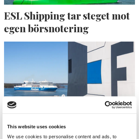
ESL Shipping tar steget mot
egen börsnotering
Finnlines ökar vinsten trots
högt kostnadstryck
This website uses cookies
We use cookies to personalise content and ads, to