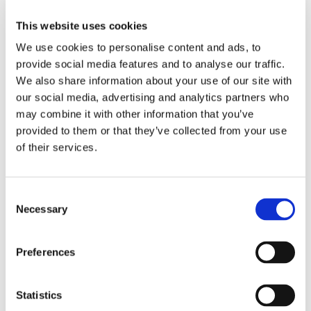
This website uses cookies
We use cookies to personalise content and ads, to
Eckerö tyngs av höga
provide social media features and to analyse our traffic.
We also share information about your use of our site with
bränslekostnader men
our social media, advertising and analytics partners who
frakten fortsätter växa
may combine it with other information that you’ve
provided to them or that they’ve collected from your use
of their services.
Consent
Necessary
Selection
Preferences
Statistics
Storaffären: Kongsberg