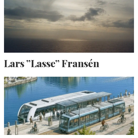
Lars ”Lasse” Fransén