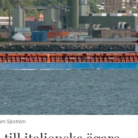
im Sjöström
 till italienska ägare