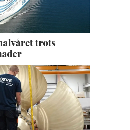
halvåret trots
nader