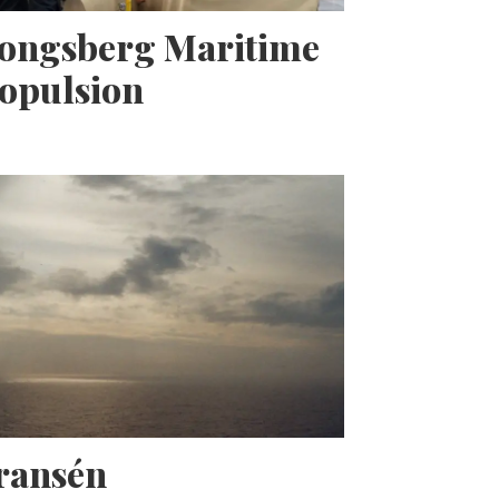
Kongsberg Maritime
opulsion
Fransén