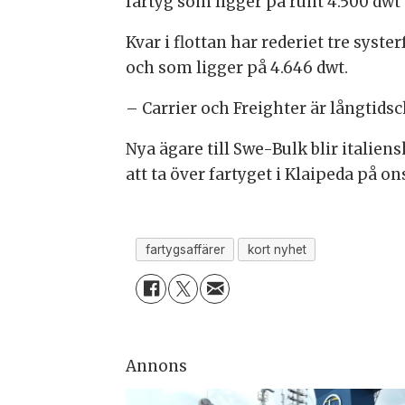
fartyg som ligger på runt 4.500 dwt
Kvar i flottan har rederiet tre sys
och som ligger på 4.646 dwt.
– Carrier och Freighter är långtids
Nya ägare till Swe-Bulk blir itali
att ta över fartyget i Klaipeda på on
fartygsaffärer
kort nyhet
Annons