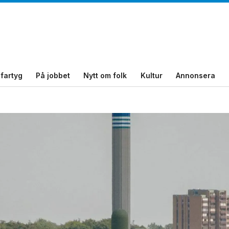
fartyg
På jobbet
Nytt om folk
Kultur
Annonsera