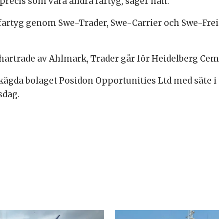
 precis som våra andra fartyg, säger han.
terfartyg genom Swe-Trader, Swe-Carrier och Swe-Fre
chartrade av Ahlmark, Trader går för Heidelberg Ce
enskägda bolaget Posidon Opportunities Ltd med säte
sdag.