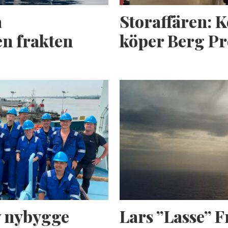
a
Storaffären: 
n frakten
köper Berg Pr
av nybygge
Lars ”Lasse” 