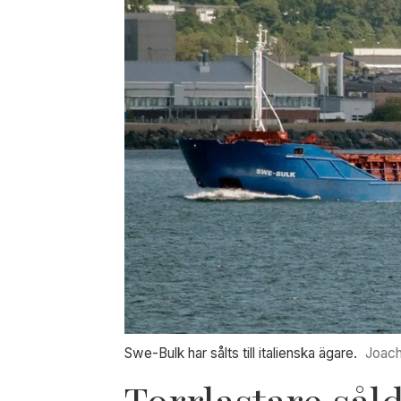
Swe-Bulk har sålts till italienska ägare.
Joach
Torrlastare såld