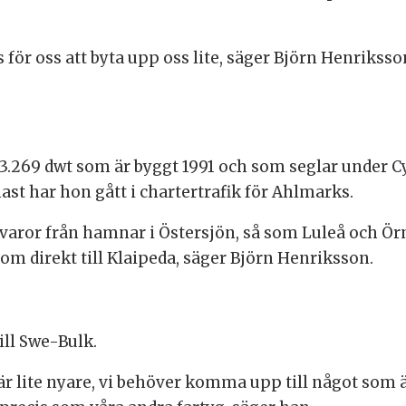
för oss att byta upp oss lite, säger Björn Henrikss
3.269 dwt som är byggt 1991 och som seglar under C
st har hon gått i chartertrafik för Ahlmarks.
aror från hamnar i Östersjön, så som Luleå och Örns
tom direkt till Klaipeda, säger Björn Henriksson.
till Swe-Bulk.
m är lite nyare, vi behöver komma upp till något som ä