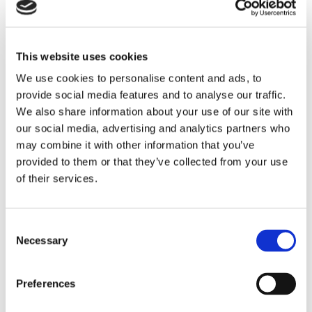
Storaffären: Kongsberg
This website uses cookies
Maritime köper Berg
We use cookies to personalise content and ads, to
provide social media features and to analyse our traffic.
Propulsion
We also share information about your use of our site with
our social media, advertising and analytics partners who
may combine it with other information that you’ve
provided to them or that they’ve collected from your use
of their services.
Consent
Necessary
Selection
Preferences
Sirius tar leverans av