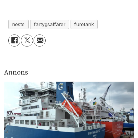
neste
fartygsaffärer
furetank
Annons