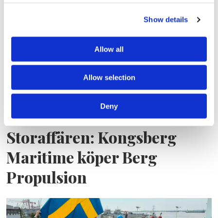
frakten fortsätter växa
Show details
Allow all
Allow selection
Deny
Storaffären: Kongsberg
Maritime köper Berg
Propulsion