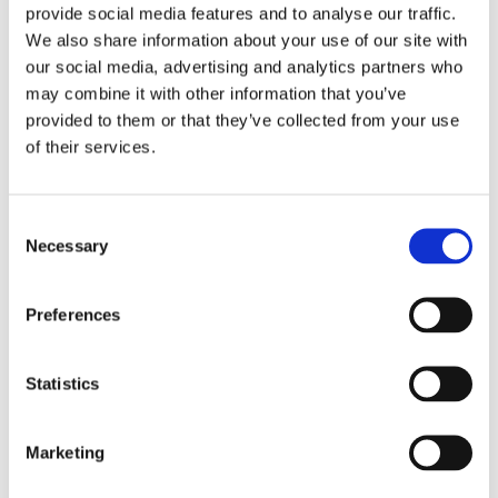
provide social media features and to analyse our traffic.
We also share information about your use of our site with
Tallink lyfter halvåret trots
our social media, advertising and analytics partners who
may combine it with other information that you’ve
pressade kostnader
provided to them or that they’ve collected from your use
of their services.
Consent
Necessary
Selection
Preferences
Statistics
Eckerö tyngs av höga
Marketing
bränslekostnader men