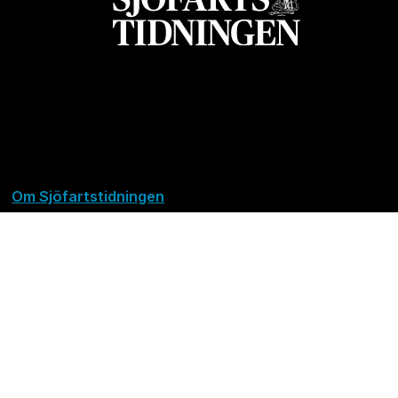
Om Sjöfartstidningen
Kontakta oss
Policies
Ansvarig utgivare Richard Jeppsson
Grundad 1905. Utges av Svensk Sjöfarts Tidnings
Förlag AB