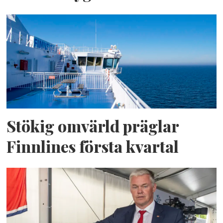
Stökig omvärld präglar
Finnlines första kvartal