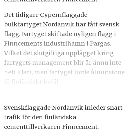
Det tidigare Cypernflaggade
bulkfartyget Nordanvik har fått svensk
flagg. Fartyget skiftade nyligen flagg i
Finncements industrihamn i Pargas.
Vilket det slutgiltiga upplägget kring
fartygets management blir är ännu inte
helt klart, men fartyget torde åtminstone
få finländskt befäl.
Svenskflaggade Nordanvik inleder snart
trafik för den finländska
cementtillverkaren Finncement.