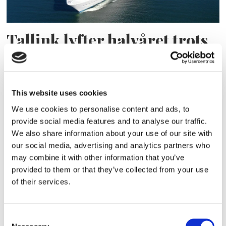
Tallink lyfter halvåret trots
pressade kostnader
This website uses cookies
We use cookies to personalise content and ads, to
provide social media features and to analyse our traffic.
We also share information about your use of our site with
our social media, advertising and analytics partners who
may combine it with other information that you’ve
provided to them or that they’ve collected from your use
of their services.
Eckerö tyngs av höga
bränslekostnader men
Consent