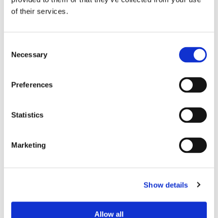
of their services.
Storaffären: Kongsberg
Consent
Maritime köper Berg
Necessary
Selection
Propulsion
Preferences
Statistics
Marketing
Show details
Sirius tar leverans av
Allow all