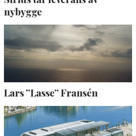
nybygge
Lars ”Lasse” Fransén