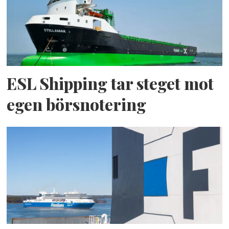
ESL Shipping tar steget mot
egen börsnotering