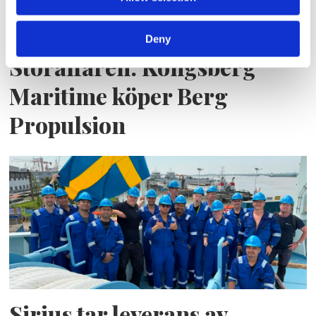
Deny
Storaffären: Kongsberg
Maritime köper Berg
Propulsion
Sirius tar leverans av