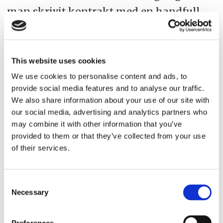
man skrivit kontrakt med en handfull
främst skandinaviska aktörer.
– Den här typen av samarbeten bygger
This website uses cookies
mycket på förtroende, så vi är lite
We use cookies to personalise content and ads, to
försiktiga med vilka fartyg vi tar in i
provide social media features and to analyse our traffic.
We also share information about your use of our site with
poolen. Vi vill klart ha koll på vilka
our social media, advertising and analytics partners who
fartyg som ska vara med i vår pool samt
may combine it with other information that you’ve
deras tradingmönster. Det också ett nytt
provided to them or that they’ve collected from your use
of their services.
regelverk och rapporteringen har inte
tidigare gjorts så det ställer naturligtvis
Consent
krav på god kommunikation mellan
Necessary
Selection
parterna, säger Viktoria Höglund.