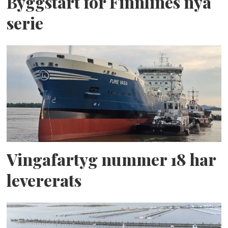
Byggstart för Finnlines nya
serie
Vingafartyg nummer 18 har
levererats