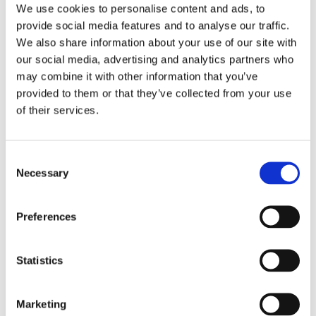
We use cookies to personalise content and ads, to
organisationen.
provide social media features and to analyse our traffic.
We also share information about your use of our site with
ESL Shipping tar steget mot
our social media, advertising and analytics partners who
may combine it with other information that you’ve
egen börsnotering
provided to them or that they’ve collected from your use
of their services.
Consent
Necessary
Selection
Preferences
Statistics
Finnlines ökar vinsten trots
högt kostnadstryck
Marketing