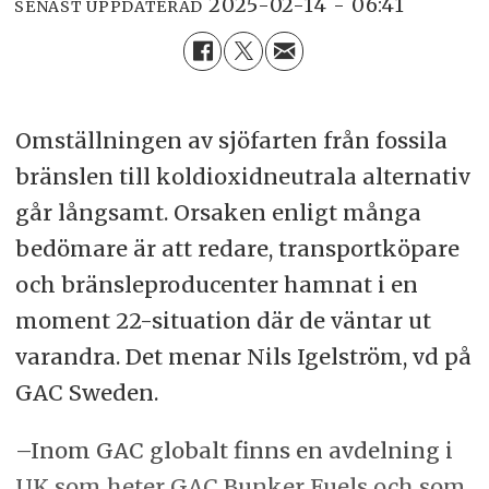
2025-02-14 - 06:41
SENAST UPPDATERAD
Omställningen av sjöfarten från fossila
bränslen till koldioxidneutrala alternativ
går långsamt. Orsaken enligt många
bedömare är att redare, transportköpare
och bränsleproducenter hamnat i en
moment 22-situation där de väntar ut
varandra. Det menar Nils Igelström, vd på
GAC Sweden.
–Inom GAC globalt finns en avdelning i
UK som heter GAC Bunker Fuels och som