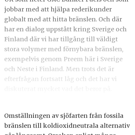
jobbar med att hjälpa rederikunder
globalt med att hitta bränslen. Och där
har en dialog uppstått kring Sverige och
Finland där vi har tillgång till väldigt
stora volymer med förnybara bränslen,
exempelvis genom Preem här i Sverige
och Neste i Finland. Men trots det är
efterfrågan fortsatt låg och det har vi
diskuterat mycket vad det beror på.
Omställningen av sjöfarten från fossila
bränslen till koldioxidneutrala alternativ