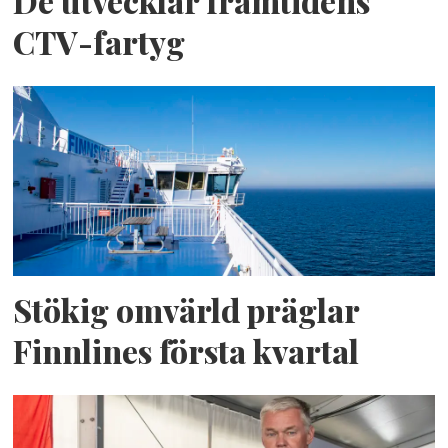
De utvecklar framtidens
CTV-fartyg
Stökig omvärld präglar
Finnlines första kvartal