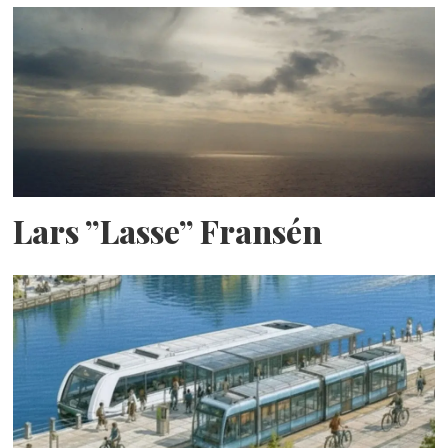
Lars ”Lasse” Fransén