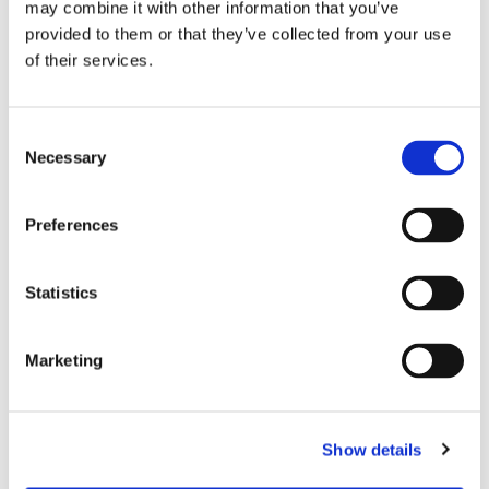
Sirius tar leverans av
may combine it with other information that you’ve
provided to them or that they’ve collected from your use
nybygge
of their services.
Consent
Necessary
Selection
Preferences
Statistics
Lars ”Lasse” Fransén
Marketing
Show details