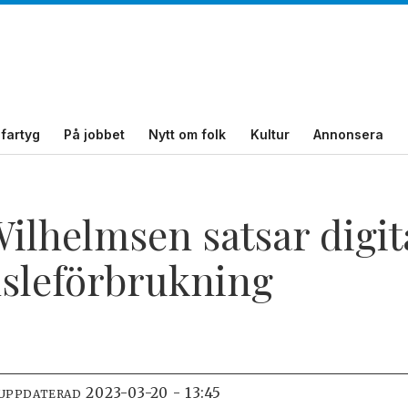
fartyg
På jobbet
Nytt om folk
Kultur
Annonsera
ilhelmsen satsar digita
sleförbrukning
2023-03-20 - 13:45
 UPPDATERAD