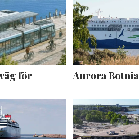
väg för
Aurora Botnia