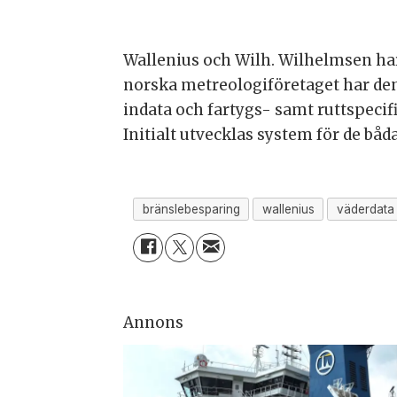
Wallenius och Wilh. Wilhelmsen har
norska metreologiföretaget har den 
indata och fartygs- samt ruttspeci
Initialt utvecklas system för de b
bränslebesparing
wallenius
väderdata
Annons