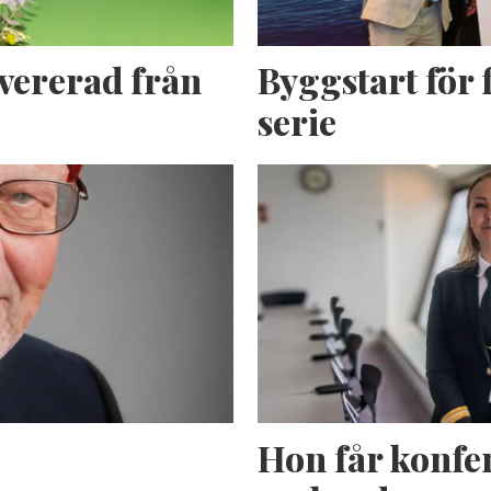
evererad från
Byggstart för f
serie
Hon får konfer