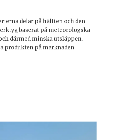
rierna delar på hälften och den
t verktyg baserat på meteorologska
n och därmed minska utsläppen.
föra produkten på marknaden.