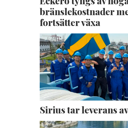
Eckerö tyngs av hög
bränslekostnader me
fortsätter växa
Sirius tar leverans 