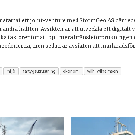
 startat ett joint-venture med StormGeo AS där rede
andra hälften. Avsikten är att utveckla ett digital
fika faktorer för att optimera bränsleförbrukninge
åda rederierna, men sedan är avsikten att marknads
miljö
fartygsutrustning
ekonomi
wilh. wilhelmsen