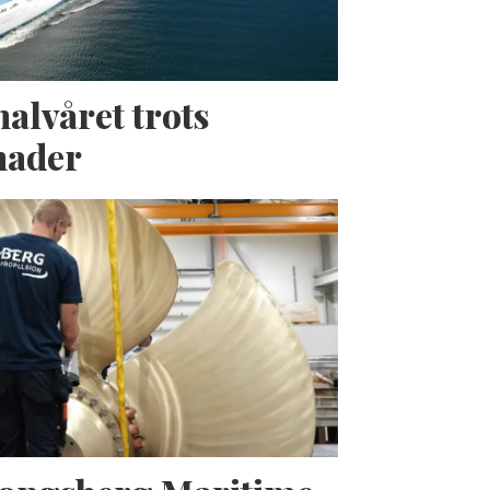
halvåret trots
nader