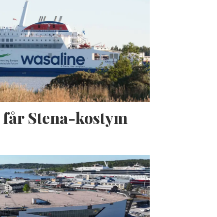
 får Stena-kostym