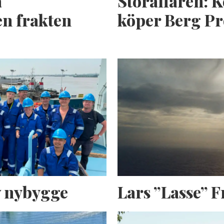
a
Storaffären: 
n frakten
köper Berg Pr
av nybygge
Lars ”Lasse” 