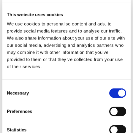
Storaffären: Kongsberg
Maritime köper Berg
This website uses cookies
We use cookies to personalise content and ads, to
Propulsion
provide social media features and to analyse our traffic.
We also share information about your use of our site with
our social media, advertising and analytics partners who
may combine it with other information that you’ve
provided to them or that they’ve collected from your use
of their services.
Consent
Necessary
Selection
Sirius tar leverans av
Preferences
nybygge
Statistics