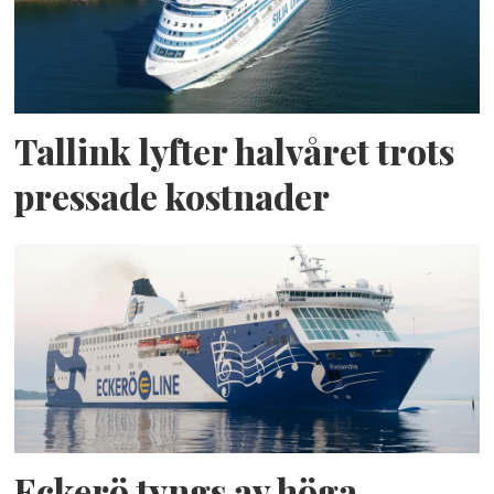
Tallink lyfter halvåret trots
pressade kostnader
Eckerö tyngs av höga