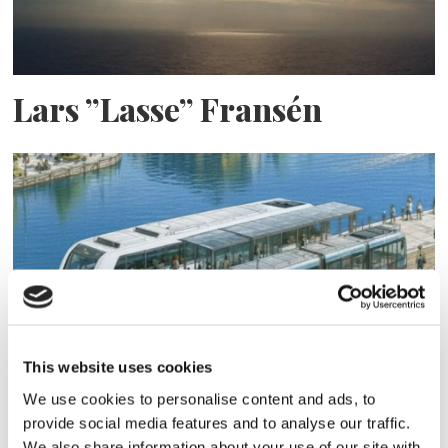
Lars ”Lasse” Fransén
Blå genväg ska bana väg för
This website uses cookies
We use cookies to personalise content and ads, to
autonoma färjor
provide social media features and to analyse our traffic.
We also share information about your use of our site with