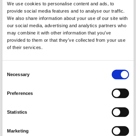
We use cookies to personalise content and ads, to
provide social media features and to analyse our traffic.
We also share information about your use of our site with
ESL Shipping tar steget mot
our social media, advertising and analytics partners who
may combine it with other information that you’ve
egen börsnotering
provided to them or that they’ve collected from your use
of their services.
Consent
Necessary
Selection
Preferences
Statistics
Finnlines ökar vinsten trots
högt kostnadstryck
Marketing