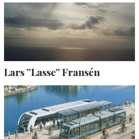
Lars ”Lasse” Fransén