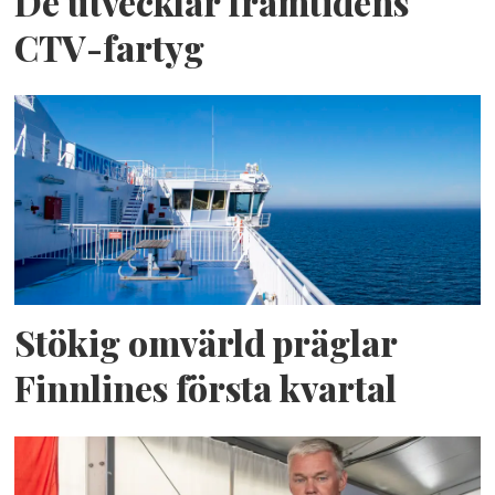
De utvecklar framtidens
CTV-fartyg
Stökig omvärld präglar
Finnlines första kvartal