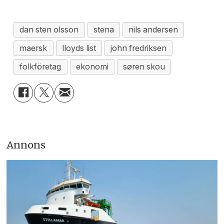
dan sten olsson
stena
nils andersen
maersk
lloyds list
john fredriksen
folkföretag
ekonomi
søren skou
Annons