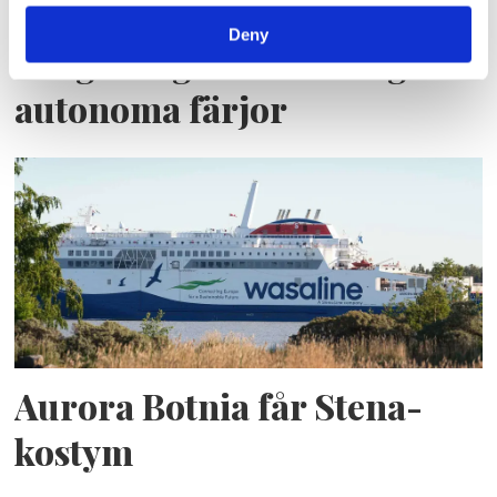
Deny
Blå genväg ska bana väg för
autonoma färjor
Aurora Botnia får Stena-
kostym