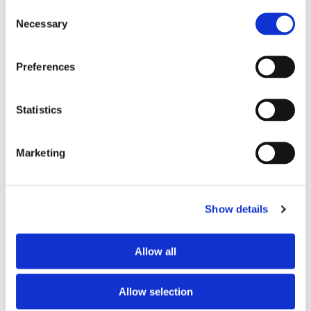
Consent
Necessary
Selection
Preferences
Statistics
Marketing
Lars ”Lasse” Fransén
Show details
Allow all
Allow selection