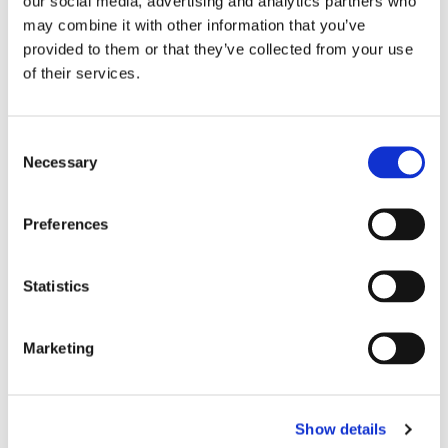
our social media, advertising and analytics partners who
may combine it with other information that you’ve
provided to them or that they’ve collected from your use
of their services.
Consent
Necessary
Selection
Preferences
Eckerö tyngs av höga
Statistics
bränslekostnader men
frakten fortsätter växa
Marketing
Show details