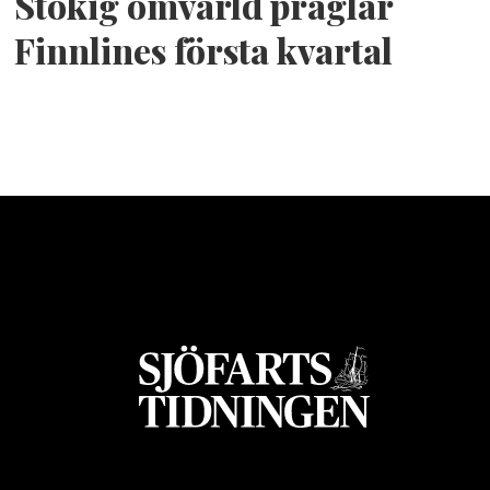
Stökig omvärld präglar
Finnlines första kvartal