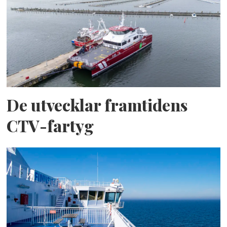
De utvecklar framtidens
CTV-fartyg