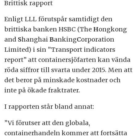
Brittisk rapport
Enligt LLL förutspår samtidigt den
brittiska banken HSBC (The
H
ongkong
and
S
hanghai
B
anking
C
orporation
Limited) i sin ”Transport indicators
report” att containersjöfarten kan vända
röda siffror till svarta under 2015. Men att
det beror på minskade kostnader och
inte på ökade fraktrater.
I rapporten står bland annat:
”Vi förutser att den globala,
containerhandeln kommer att fortsätta