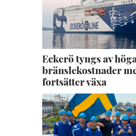
Eckerö tyngs av hög
bränslekostnader me
fortsätter växa