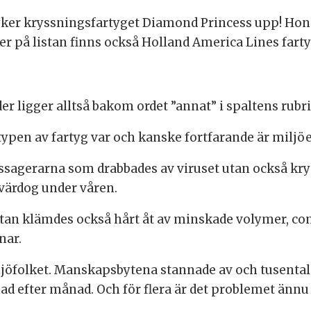
n dyker kryssningsfartyget Diamond Princess upp! Hon
ner på listan finns också Holland America Lines far
r ligger alltså bakom ordet ”annat” i spaltens rubri
 typen av fartyg var och kanske fortfarande är miljö
ssagerarna som drabbades av viruset utan också kry
tvärdog under våren.
tan klämdes också hårt åt av minskade volymer, con
nar.
jöfolket. Manskapsbytena stannade av och tusentals
d efter månad. Och för flera är det problemet ännu i