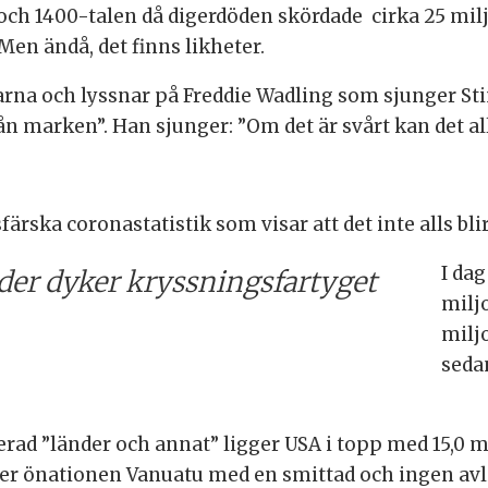
och 1400-talen då digerdöden skördade cirka 25 milj
Men ändå, det finns likheter.
rarna och lyssnar på Freddie Wadling som sjunger St
n marken”. Han sjunger: ”Om det är svårt kan det allt
rska coronastatistik som visar att det inte alls bli
I da
nder dyker kryssningsfartyget
milj
miljo
sedan
icerad ”länder och annat” ligger USA i topp med 15,0
igger önationen Vanuatu med en smittad och ingen av