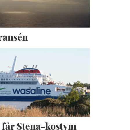
Fransén
 får Stena-kostym