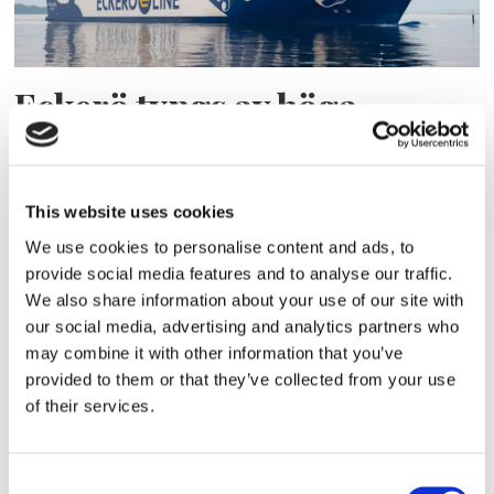
Eckerö tyngs av höga
bränslekostnader men
frakten fortsätter växa
This website uses cookies
We use cookies to personalise content and ads, to
provide social media features and to analyse our traffic.
We also share information about your use of our site with
our social media, advertising and analytics partners who
may combine it with other information that you’ve
provided to them or that they’ve collected from your use
of their services.
Storaffären: Kongsberg
Consent