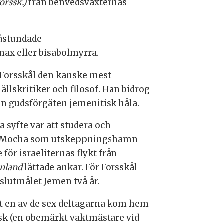
Forssk.)
från benvedsväxternas
 åstundade
anax eller bisabolmyrra.
r Forsskål den kanske mest
lskritiker och filosof. Han bidrog
 i en gudsförgäten jemenitisk håla.
 syfte var att studera och
 med Mocha som utskeppningshamn
för israeliternas flykt från
nland
lättade ankar. För Forsskål
slutmålet Jemen två år.
ast en av de sex deltagarna kom hem
ensk (en obemärkt vaktmästare vid