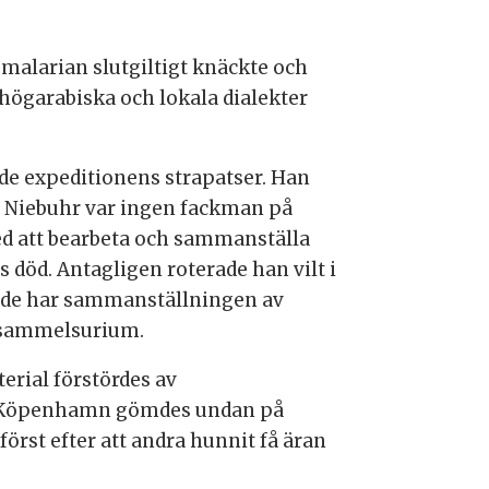
s malarian slutgiltigt knäckte och
högarabiska och lokala dialekter
de expeditionens strapatser. Han
n Niebuhr var ingen fackman på
ed att bearbeta och sammanställa
s död. Antagligen roterade han vilt i
mråde har sammanställningen av
t sammelsurium.
erial förstördes av
l Köpenhamn gömdes undan på
rst efter att andra hunnit få äran