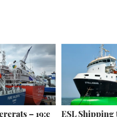
ererats – 19:e
ESL Shipping 