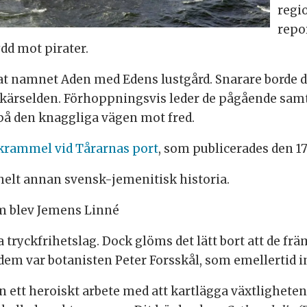
regi
repo
ydd mot pirater.
at namnet Aden med Edens lustgård. Snarare borde d
 skärselden. Förhoppningsvis leder de pågående samt
 på den knaggliga vägen mot fred.
rammel vid Tårarnas port
, som publicerades den 17
n helt annan svensk-jemenitisk historia.
m blev Jemens Linné
ta tryckfrihetslag. Dock glöms det lätt bort att de 
dem var botanisten Peter Forsskål, som emellertid in
 ett heroiskt arbete med att kartlägga växtligheten