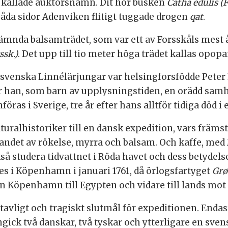
 kallade auktorsnamn. Dit hör busken
Catha edulis (
båda sidor Adenviken flitigt tuggade drogen
qat
.
mnämnda balsamträdet, som var ett av Forsskåls mest
ssk.)
. Det upp till tio meter höga trädet kallas opop
na svenska Linnélärjungar var helsingforsfödde Pete
han, som barn av upplysningstiden, en orädd samhäl
 införas i Sverige, tre år efter hans alltför tidiga död
ralhistoriker till en dansk expedition, vars främsta
ga landet av rökelse, myrra och balsam. Och kaffe,
 studera tidvattnet i Röda havet och dess betydelse 
es i Köpenhamn i januari 1761, då örlogsfartyget
Grø
n Köpenhamn till Egypten och vidare till lands mot 
okstavligt och tragiskt slutmål för expeditionen. End
ingick två danskar, två tyskar och ytterligare en sv