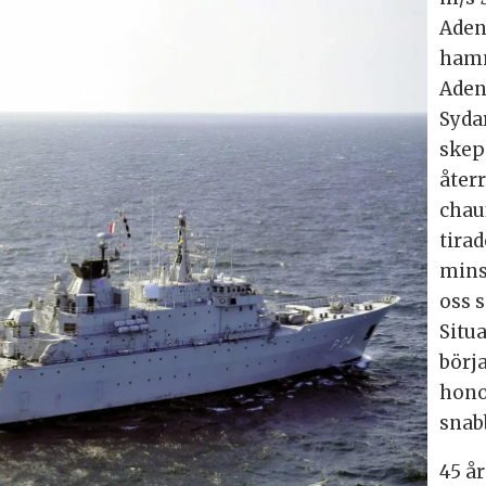
Aden
hamn
Adenp
Syda
skep
åter
chauf
tira
mins
oss s
Situ
börja
hono
snabb
45 år