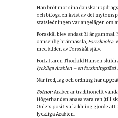
Han bröt mot sina danska uppdragsg
och bifoga en kvist av det mytoms
statsledningen var angelägen om at
Forsskål blev endast 31 år gammal.
oansenlig brännässla,
Forsskaolea
. 
med bilden av Forsskål själv.
Författaren Thorkild Hansen skild
lyckliga Arabien – en forskningsfärd 
När fred, lag och ordning har upprä
Fotnot:
Araber är traditionellt vänd
Högerhanden anses vara ren (till sk
Ordets positiva laddning gjorde att
lyckliga Arabien.