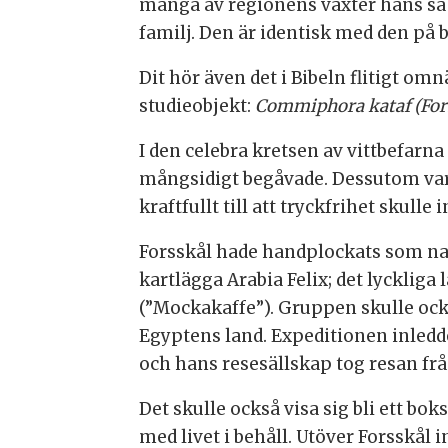
många av regionens växter hans så
familj. Den är identisk med den på 
Dit hör även det i Bibeln flitigt o
studieobjekt:
Commiphora kataf (For
I den celebra kretsen av vittbefar
mångsidigt begåvade. Dessutom var 
kraftfullt till att tryckfrihet skulle
Forsskål hade handplockats som natu
kartlägga Arabia Felix; det lyckli
(”Mockakaffe”). Gruppen skulle också
Egyptens land. Expeditionen inledd
och hans resesällskap tog resan frå
Det skulle också visa sig bli ett b
med livet i behåll. Utöver Forsskål 