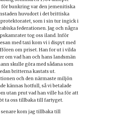
 för bunkring var den jemenitiska
staden huvudort i det brittiska
rotektoratet, som i sin tur ingick i
rabiska federationen. Jag och några
pskamrater tog oss iland. Inför
resan med taxi kom vi i dispyt med
fören om priset. Han for ut i vilda
der om vad han och hans landsmän
ann skulle göra med sådana som
edan britterna kastats ut.
ationen och den närmaste miljön
de kännas hotfull, så vi betalade
m utan prut vad han ville ha för att
t ta oss tillbaka till fartyget.
 senare kom jag tillbaka till