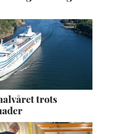
halvåret trots
nader