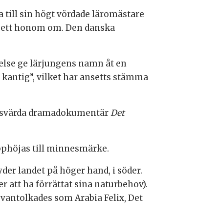
 till sin högt vördade läromästare
 bett honom om. Den danska
gelse ge lärjungens namn åt en
 kantig”, vilket har ansetts stämma
 läsvärda dramadokumentär
Det
upphöjas till minnesmärke.
yder landet på höger hand, i söder.
r att ha förrättat sina naturbehov).
 vantolkades som Arabia Felix, Det