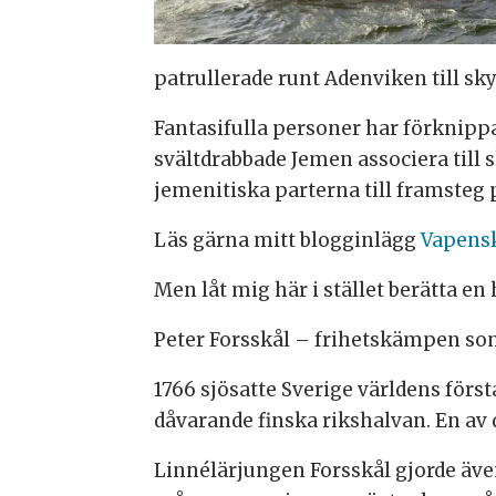
patrullerade runt Adenviken till sk
Fantasifulla personer har förknipp
svältdrabbade Jemen associera till
jemenitiska parterna till framsteg
Läs gärna mitt blogginlägg
Vapensk
Men låt mig här i stället berätta e
Peter Forsskål – frihetskämpen so
1766 sjösatte Sverige världens förs
dåvarande finska rikshalvan. En av 
Linnélärjungen Forsskål gjorde även