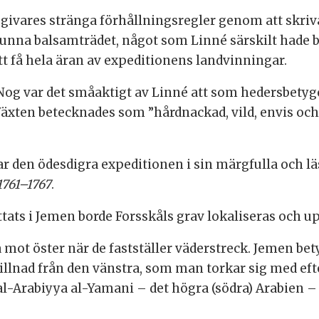
ivares stränga förhållningsregler genom att skriva
punna balsamträdet, något som Linné särskilt hade
t få hela äran av expeditionens landvinningar.
 Nog var det småaktigt av Linné att som hedersbety
Växten betecknades som ”hårdnackad, vild, envis och
rar den ödesdigra expeditionen i sin märgfulla och
1761–1767
.
ttats i Jemen borde Forsskåls grav lokaliseras och 
a mot öster när de fastställer väderstreck. Jemen bet
illnad från den vänstra, som man torkar sig med efte
 al-Arabiyya al-Yamani – det högra (södra) Arabien –