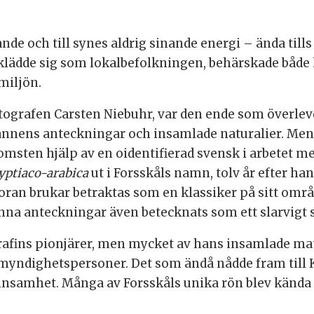
ande och till synes aldrig sinande energi – ända till
 klädde sig som lokalbefolkningen, behärskade både 
miljön.
tografen Carsten Niebuhr, var den ende som överlev
ännens anteckningar och insamlade naturalier. Me
omsten hjälp av en oidentifierad svensk i arbetet m
yptiaco-arabica
ut i Forsskåls namn, tolv år efter han
floran brukar betraktas som en klassiker på sitt o
nna anteckningar även betecknats som ett slarvig
grafins pionjärer, men mycket av hans insamlade mat
myndighetspersoner. Det som ändå nådde fram til
samhet. Många av Forsskåls unika rön blev kända fö