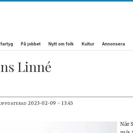
fartyg
På jobbet
Nytt om folk
Kultur
Annonsera
ens Linné
2023-02-09 - 13:45
 UPPDATERAD
När 
m/s