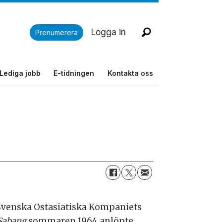
Logga in
Prenumerera
Lediga jobb
E-tidningen
Kontakta oss
Svenska Ostasiatiska Kompaniets
Sabang
sommaren 1964 anlöpte