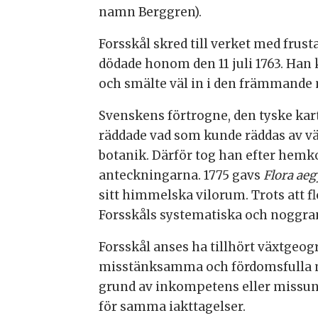
namn Berggren).
Forsskål skred till verket med frust
dödade honom den 11 juli 1763. Han
och smälte väl in i den främmande 
Svenskens förtrogne, den tyske kar
räddade vad som kunde räddas av v
botanik. Därför tog han efter hemk
anteckningarna. 1775 gavs
Flora aeg
sitt himmelska vilorum. Trots att 
Forsskåls systematiska och noggra
Forsskål anses ha tillhört växtgeo
misstänksamma och fördomsfulla 
grund av inkompetens eller missunn
för samma iakttagelser.