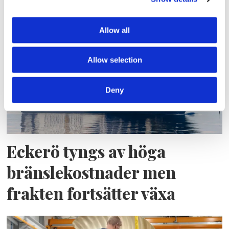
pressade kostnader
Allow all
Allow selection
Deny
Eckerö tyngs av höga
bränslekostnader men
frakten fortsätter växa