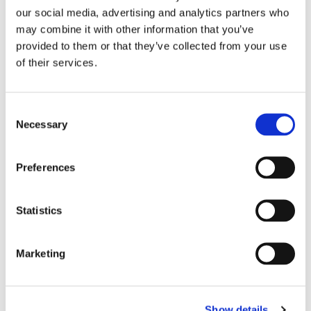
our social media, advertising and analytics partners who
may combine it with other information that you’ve
provided to them or that they’ve collected from your use
of their services.
Finnlines ökar vinsten trots
högt kostnadstryck
Consent
Necessary
Selection
Preferences
Statistics
Marketing
Tallink lyfter halvåret trots
Show details