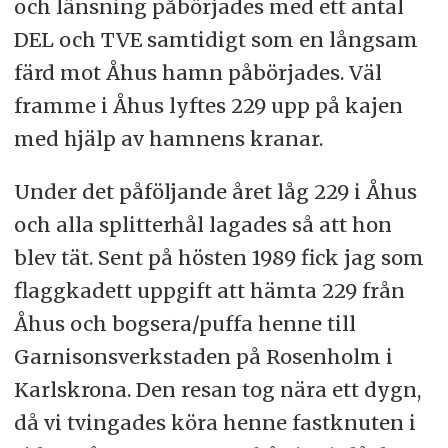
och länsning påbörjades med ett antal
DEL och TVE samtidigt som en långsam
färd mot Åhus hamn påbörjades. Väl
framme i Åhus lyftes 229 upp på kajen
med hjälp av hamnens kranar.
Under det påföljande året låg 229 i Åhus
och alla splitterhål lagades så att hon
blev tät. Sent på hösten 1989 fick jag som
flaggkadett uppgift att hämta 229 från
Åhus och bogsera/puffa henne till
Garnisonsverkstaden på Rosenholm i
Karlskrona. Den resan tog nära ett dygn,
då vi tvingades köra henne fastknuten i