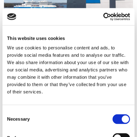
Finnlines ökar vinsten trots
This website uses cookies
högt kostnadstryck
We use cookies to personalise content and ads, to
provide social media features and to analyse our traffic.
We also share information about your use of our site with
our social media, advertising and analytics partners who
may combine it with other information that you’ve
provided to them or that they’ve collected from your use
of their services.
Consent
Necessary
Selection
Tallink lyfter halvåret trots