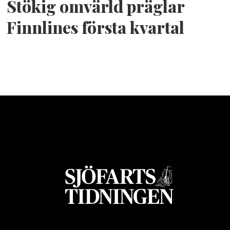
Stökig omvärld präglar
Finnlines första kvartal