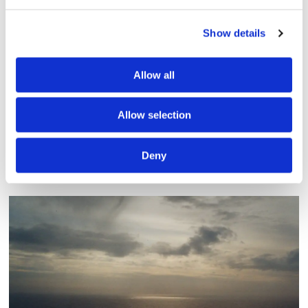
Show details
Allow all
Allow selection
Sirius tar leverans av
Deny
nybygge