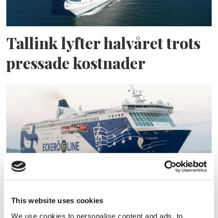
Tallink lyfter halvåret trots
pressade kostnader
Eckerö tyngs av höga
This website uses cookies
bränslekostnader men
We use cookies to personalise content and ads, to