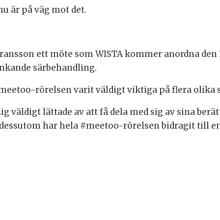
 nu är på väg mot det.
 Fransson ett möte som WISTA kommer anordna den 
änkande särbehandling.
etoo-rörelsen varit väldigt viktiga på flera olika s
g väldigt lättade av att få dela med sig av sina berät
dessutom har hela #meetoo-rörelsen bidragit till en 