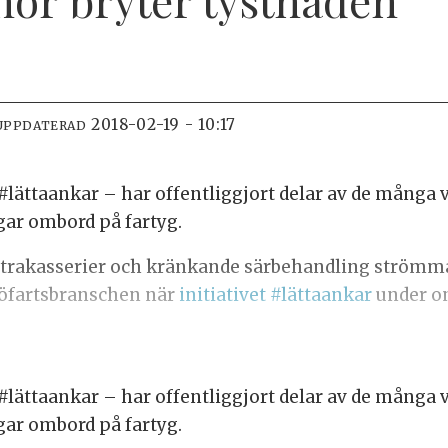
2018-02-19 - 10:17
UPPDATERAD
#lättaankar – har offentliggjort delar av de mång
gar ombord på fartyg.
trakasserier och kränkande särbehandling strömma
sjöfartsbranschen när
initiativet #lättaankar
under on
#lättaankar – har offentliggjort delar av de mång
gar ombord på fartyg.