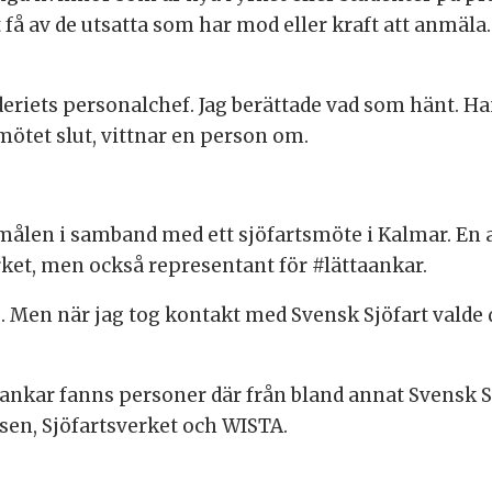
å av de utsatta som har mod eller kraft att anmäla. 
eriets personalchef. Jag berättade vad som hänt. Han
 mötet slut, vittnar en person om.
målen i samband med ett sjöfartsmöte i Kalmar. En a
erket, men också representant för #lättaankar.
. Men när jag tog kontakt med Svensk Sjöfart valde de
ankar fanns personer där från bland annat Svensk Sj
sen, Sjöfartsverket och WISTA.