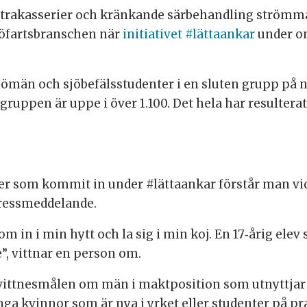
trakasserier och kränkande särbehandling strömma
sjöfartsbranschen när
initiativet #lättaankar
under on
ömän och sjöbefälsstudenter i en sluten grupp på nä
ruppen är uppe i över 1.100. Det hela har resultera
r som kommit in under #lättaankar förstår man vid
pressmeddelande.
om in i min hytt och la sig i min koj. En 17‐årig elev
e”, vittnar en person om.
v vittnesmålen om män i maktposition som utnyttjar 
nga kvinnor som är nya i yrket eller studenter på 