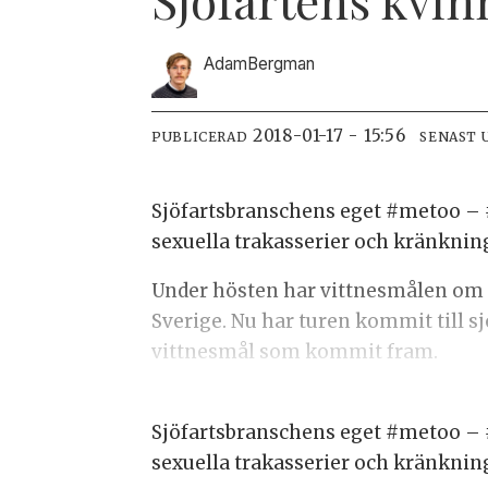
Adam
Bergman
2018-01-17 - 15:56
PUBLICERAD
SENAST 
Sjöfartsbranschens eget #metoo – 
sexuella trakasserier och kränknin
Under hösten har vittnesmålen om 
Sverige. Nu har turen kommit till 
vittnesmål som kommit fram.
Sjöfartsbranschens eget #metoo – 
sexuella trakasserier och kränknin