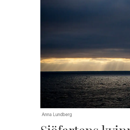
Anna Lundberg
Sjöfartens kvin