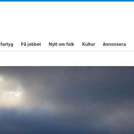
fartyg
På jobbet
Nytt om folk
Kultur
Annonsera