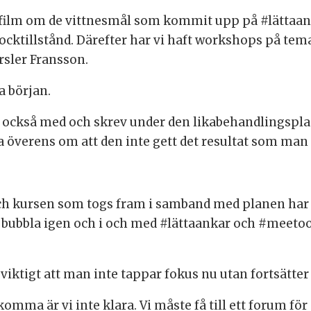
 film om de vittnesmål som kommit upp på #lättaank
hocktillstånd. Därefter har vi haft workshops på t
ersler Fransson.
a början.
r också med och skrev under den likabehandlingspl
lla överens om att den inte gett det resultat som man
ch kursen som togs fram i samband med planen har
 bubbla igen och i och med #lättaankar och #meetoo
viktigt att man inte tappar fokus nu utan fortsätter
omma är vi inte klara. Vi måste få till ett forum fö