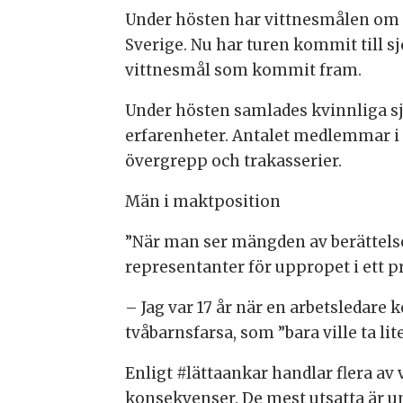
Under hösten har vittnesmålen om 
Sverige. Nu har turen kommit till 
vittnesmål som kommit fram.
Under hösten samlades kvinnliga sj
erfarenheter. Antalet medlemmar i g
övergrepp och trakasserier.
Män i maktposition
”När man ser mängden av berättelse
representanter för uppropet i ett 
– Jag var 17 år när en arbetsledare k
tvåbarnsfarsa, som ”bara ville ta lit
Enligt #lättaankar handlar flera a
konsekvenser. De mest utsatta är u