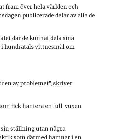
t fram över hela världen och
sdagen publicerade delar av alla de
tet där de kunnat dela sina
t i hundratals vittnesmål om
den av problemet”, skriver
 som fick hantera en full, vuxen
sin ställning utan några
praktik som därmed hamnar i en