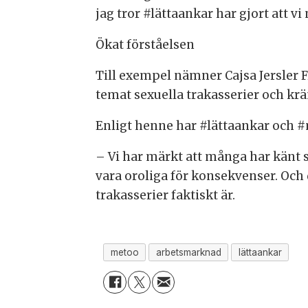
jag tror #lättaankar har gjort att vi
Ökat förståelsen
Till exempel nämner Cajsa Jersler
temat sexuella trakasserier och kr
Enligt henne har #lättaankar och #me
– Vi har märkt att många har känt si
vara oroliga för konsekvenser. Och 
trakasserier faktiskt är.
metoo
arbetsmarknad
lättaankar