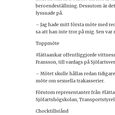
beroendeställning. Dessutom är det f
lyssnade på.
– Jag hade mitt första möte med red
sa att han inte tror på mig. Sen var
Toppmöte
#
lättaankar offentliggjorde vittnes
Fransson, till vardags på Sjöfartsv
– Mötet skulle hållas redan tidigare
möte om sexuella trakasserier.
Förutom representanter från #lätta
Sjöfartshögskolan, Transportstyrel
Chocktillstånd