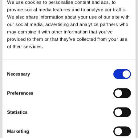
Storaffären: Kongsberg
We use cookies to personalise content and ads, to
provide social media features and to analyse our traffic.
Maritime köper Berg
We also share information about your use of our site with
our social media, advertising and analytics partners who
Propulsion
may combine it with other information that you’ve
provided to them or that they’ve collected from your use
of their services.
Consent
Necessary
Selection
Preferences
Sirius tar leverans av
Statistics
nybygge
Marketing