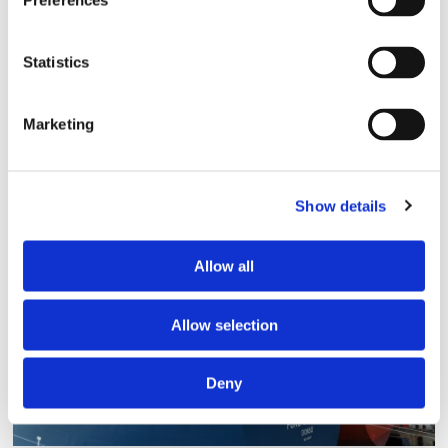
Preferences
Statistics
åland
jami toivonen
finland
utbildning
Marketing
Show details
Annons
Allow all
Allow selection
Deny