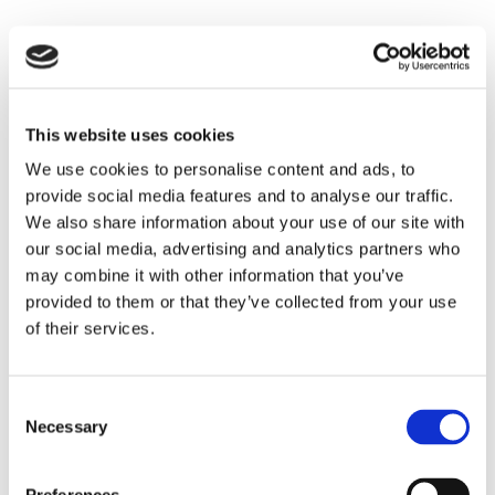
–Rederierna i Finland har på sina
medlemsfartyg kapacitet att ta emot
mellan 100 och 150 praktikanter, vilket
This website uses cookies
torde räcka till bara det blir en jämn
We use cookies to personalise content and ads, to
fördelning. Nu finns det tillfällen då över
provide social media features and to analyse our traffic.
200 försöker komma ut samtidigt och
We also share information about your use of our site with
our social media, advertising and analytics partners who
det går inte. Sedan finns det perioder då
may combine it with other information that you’ve
man har svårt att få praktikanter
provided to them or that they’ve collected from your use
ombord.
of their services.
Om allt går planenligt räknar Karlsson
Consent
med att praktikkvarnen kan inleda sin
Necessary
Selection
verksamhet redan inkommande höst.