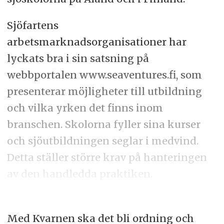
Sjöfartens
arbetsmarknadsorganisationer har
lyckats bra i sin satsning på
webbportalen www.seaventures.fi, som
presenterar möjligheter till utbildning
och vilka yrken det finns inom
branschen. Skolorna fyller sina kurser
och sjöutbildningen seglar i medvind.
Detta ställer större krav på hanteringen
av den handledda praktiken.
Med Kvarnen ska det bli ordning och