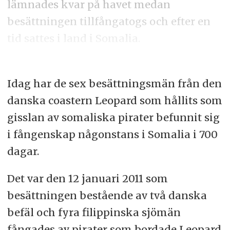
lämnades kvar på havet medan
besättningen tillfångatogs och efter en
tid sattes i land i Somalia.
Idag har de sex besättningsmän från den
danska coastern Leopard som hållits som
gisslan av somaliska pirater befunnit sig
i fångenskap någonstans i Somalia i 700
dagar.
Det var den 12 januari 2011 som
besättningen bestående av två danska
befäl och fyra filippinska sjömän
fångades av pirater som bordade Leopard