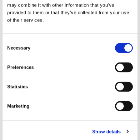
may combine it with other information that you’ve
Lars ”Lasse” Fransén
provided to them or that they’ve collected from your use
of their services.
Consent
Necessary
Selection
Preferences
Statistics
Blå genväg ska bana väg för
autonoma färjor
Marketing
Show details