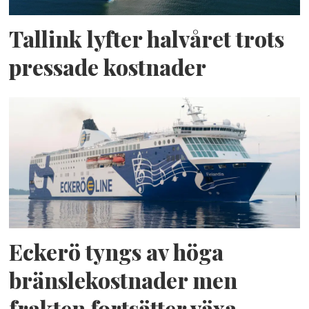
Tallink lyfter halvåret trots
pressade kostnader
Eckerö tyngs av höga
bränslekostnader men
frakten fortsätter växa